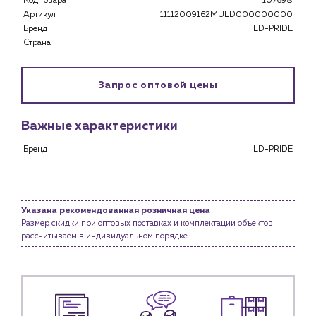
Код товара
107698
Застройщикам
Артикул
11112009162MULD000000000
Снабженцам и подрядным организациям
Бренд
LD-PRIDE
Монтажным бригадам
Страна
Предприятиям и юр.лицам
О компании
Запрос оптовой цены
История компании
Услуги
Важные характеристики
Водоснабжение и теплоснабжение
Бренд
LD-PRIDE
Сервис и обслуживание инженерных систем
Доставка
Портфолио
Указана рекомендованная розничная цена
Размер скидки при оптовых поставках и комплектации объектов
Новости
рассчитываем в индивидуальном порядке.
Блог
Личный кабинет
Контакты