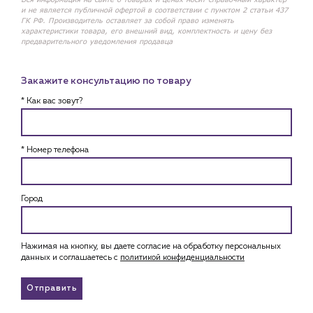
и не является публичной офертой в соответствии с пунктом 2 статьи 437
ГК РФ. Производитель оставляет за собой право изменять
характеристики товара, его внешний вид, комплектность и цену без
предварительного уведомления продавца
Закажите консультацию по товару
* Как вас зовут?
* Номер телефона
Город
Нажимая на кнопку, вы даете согласие на обработку персональных
данных и соглашаетесь c
политикой конфиденциальности
Отправить