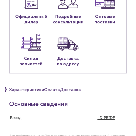
Контактные данные
Наши партнёры
Официальный
Подробные
Оптовые
дилер
консультации
поставки
Чат-бот
+7 (918) 070-19-79
Пн – пт: 9:00 – 18:00
Склад
Доставка
запчастей
по адресу
sales@profpotok.ru
г. Краснодар, ул. Российская, 63
Характеристики
Оплата
Доставка
Основные сведения
Бренд
LD-PRIDE
Вся информация на сайте о товарах и ценах носит справочный характер