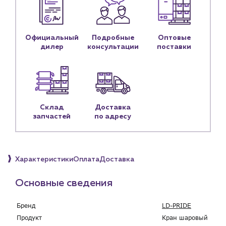
Контактные данные
Наши партнёры
Официальный
Подробные
Оптовые
Чат-бот
дилер
консультации
поставки
+7 (918) 070-19-79
Пн – пт: 9:00 – 18:00
Склад
Доставка
sales@profpotok.ru
запчастей
по адресу
г. Краснодар, ул. Российская, 63
Характеристики
Оплата
Доставка
Основные сведения
Бренд
LD-PRIDE
Продукт
Кран шаровый