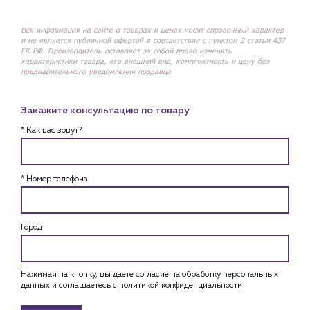
Вся информация на сайте о товарах и ценах носит справочный характер
и не является публичной офертой в соответствии с пунктом 2 статьи 437
ГК РФ. Производитель оставляет за собой право изменять
характеристики товара, его внешний вид, комплектность и цену без
предварительного уведомления продавца
Закажите консультацию по товару
* Как вас зовут?
* Номер телефона
Город
Нажимая на кнопку, вы даете согласие на обработку персональных
данных и соглашаетесь c
политикой конфиденциальности