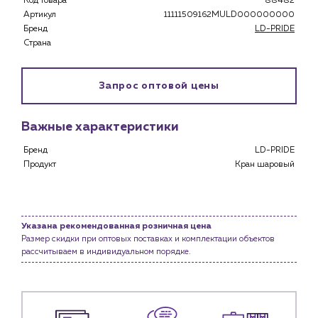
Код товара
88482
Застройщикам
Артикул
11111509162MULD000000000
Снабженцам и подрядным организациям
Бренд
LD-PRIDE
Монтажным бригадам
Страна
Предприятиям и юр.лицам
О компании
Запрос оптовой цены
История компании
Важные характеристики
Услуги
Водоснабжение и теплоснабжение
Бренд
LD-PRIDE
Сервис и обслуживание инженерных систем
Продукт
Кран шаровый
Доставка
Портфолио
Указана рекомендованная розничная цена
Новости
Размер скидки при оптовых поставках и комплектации объектов
рассчитываем в индивидуальном порядке.
Блог
Личный кабинет
Контакты