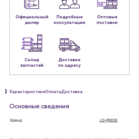
Контактные данные
Наши партнёры
Официальный
Подробные
Оптовые
дилер
консультации
поставки
Чат-бот
+7 (918) 070-19-79
Пн – пт: 9:00 – 18:00
Склад
Доставка
запчастей
по адресу
sales@profpotok.ru
г. Краснодар, ул. Российская, 63
Характеристики
Оплата
Доставка
Основные сведения
Бренд
LD-PRIDE
Вся информация на сайте о товарах и ценах носит справочный характер