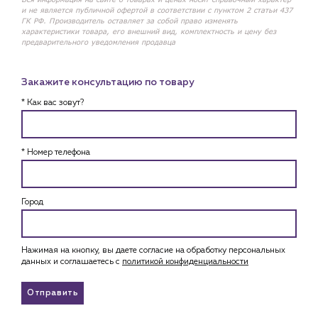
и не является публичной офертой в соответствии с пунктом 2 статьи 437
ГК РФ. Производитель оставляет за собой право изменять
характеристики товара, его внешний вид, комплектность и цену без
предварительного уведомления продавца
Закажите консультацию по товару
* Как вас зовут?
* Номер телефона
Город
Нажимая на кнопку, вы даете согласие на обработку персональных
данных и соглашаетесь c
политикой конфиденциальности
Отправить