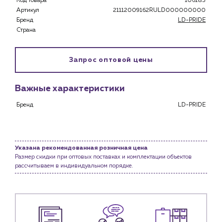
Код товара
106183
Застройщикам
Артикул
21112009162RULD000000000
Снабженцам и подрядным организациям
Бренд
LD-PRIDE
Монтажным бригадам
Страна
Предприятиям и юр.лицам
О компании
Запрос оптовой цены
История компании
Услуги
Важные характеристики
Водоснабжение и теплоснабжение
Бренд
LD-PRIDE
Сервис и обслуживание инженерных систем
Доставка
Портфолио
Указана рекомендованная розничная цена
Размер скидки при оптовых поставках и комплектации объектов
Новости
рассчитываем в индивидуальном порядке.
Блог
Личный кабинет
Контакты