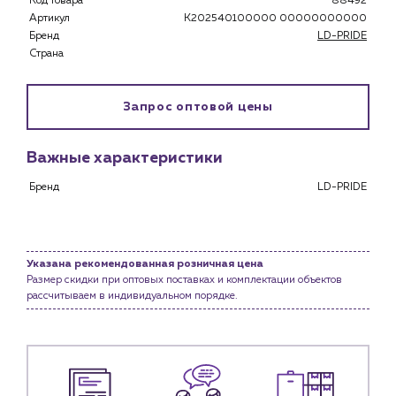
Код товара
88492
Застройщикам
Артикул
K202540100000 00000000000
Снабженцам и подрядным организациям
Бренд
LD-PRIDE
Монтажным бригадам
Страна
Предприятиям и юр.лицам
О компании
Запрос оптовой цены
История компании
Услуги
Важные характеристики
Водоснабжение и теплоснабжение
Бренд
LD-PRIDE
Сервис и обслуживание инженерных систем
Доставка
Портфолио
Указана рекомендованная розничная цена
Размер скидки при оптовых поставках и комплектации объектов
Новости
рассчитываем в индивидуальном порядке.
Блог
Личный кабинет
Контакты