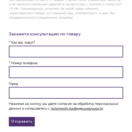
и не является публичной офертой в соответствии с пунктом 2 статьи 437
ГК РФ. Производитель оставляет за собой право изменять
характеристики товара, его внешний вид, комплектность и цену без
предварительного уведомления продавца
Закажите консультацию по товару
* Как вас зовут?
* Номер телефона
Город
Нажимая на кнопку, вы даете согласие на обработку персональных
данных и соглашаетесь c
политикой конфиденциальности
Отправить