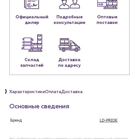
Контактные данные
Наши партнёры
Официальный
Подробные
Оптовые
дилер
консультации
поставки
Чат-бот
+7 (918) 070-19-79
Пн – пт: 9:00 – 18:00
Склад
Доставка
запчастей
по адресу
sales@profpotok.ru
г. Краснодар, ул. Российская, 63
Характеристики
Оплата
Доставка
Основные сведения
Бренд
LD-PRIDE
Вся информация на сайте о товарах и ценах носит справочный характер