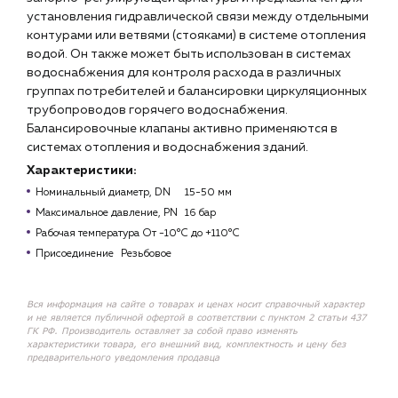
установления гидравлической связи между отдельными
контурами или ветвями (стояками) в системе отопления
водой. Он также может быть использован в системах
водоснабжения для контроля расхода в различных
группах потребителей и балансировки циркуляционных
трубопроводов горячего водоснабжения.
Балансировочные клапаны активно применяются в
системах отопления и водоснабжения зданий.
Характеристики:
Номинальный диаметр, DN
15-50 мм
Максимальное давление, РN
16 бар
Рабочая температура
От -10°С до +110°С
Присоединение
Резьбовое
Вся информация на сайте о товарах и ценах носит справочный характер
и не является публичной офертой в соответствии с пунктом 2 статьи 437
ГК РФ. Производитель оставляет за собой право изменять
характеристики товара, его внешний вид, комплектность и цену без
предварительного уведомления продавца