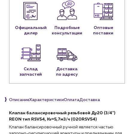
Личный кабинет
Контакты
Контактные данные
Официальный
Подробные
Оптовые
Наши партнёры
дилер
консультации
поставки
Чат-бот
+7 (918) 070-19-79
Склад
Доставка
Пн – пт: 9:00 – 18:00
запчастей
по адресу
sales@profpotok.ru
г. Краснодар, ул. Российская, 63
Описание
Характеристики
Оплата
Доставка
Клапан балансировочный резьбовой Ду20 (3/4")
REON тип RSV54, Kv=5,7м3/ч (020RSV54)
Клапан балансировочный ручной является частью
запорно-регулирующей арматуры и предназначен для