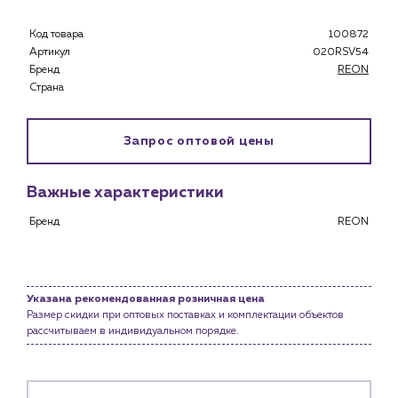
Клиентам
Код товара
100872
Специализированным магазинам
Артикул
020RSV54
Застройщикам
Бренд
REON
Снабженцам и подрядным организациям
Страна
Монтажным бригадам
Предприятиям и юр.лицам
Запрос оптовой цены
О компании
История компании
Важные характеристики
Услуги
Бренд
REON
Водоснабжение и теплоснабжение
Сервис и обслуживание инженерных систем
Доставка
Указана рекомендованная розничная цена
Портфолио
Размер скидки при оптовых поставках и комплектации объектов
рассчитываем в индивидуальном порядке.
Новости
Блог