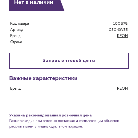
Нет в наличии
Каталог
Код товара
100878
Клиентам
Артикул
050RSV55
Специализированным магазинам
Бренд
REON
Страна
Застройщикам
Снабженцам и подрядным организациям
Монтажным бригадам
Запрос оптовой цены
Предприятиям и юр.лицам
О компании
Важные характеристики
История компании
Бренд
REON
Услуги
Водоснабжение и теплоснабжение
Сервис и обслуживание инженерных систем
Указана рекомендованная розничная цена
Доставка
Размер скидки при оптовых поставках и комплектации объектов
рассчитываем в индивидуальном порядке.
Портфолио