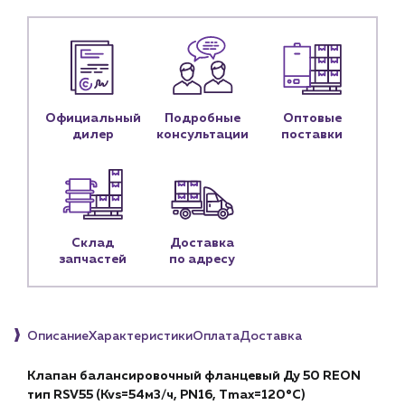
Новости
Блог
Личный кабинет
Контакты
Официальный
Подробные
Оптовые
дилер
консультации
поставки
Контактные данные
Наши партнёры
Чат-бот
Склад
Доставка
+7 (918) 070-19-79
запчастей
по адресу
Пн – пт: 9:00 – 18:00
sales@profpotok.ru
Описание
Характеристики
Оплата
Доставка
г. Краснодар, ул. Российская, 63
Клапан балансировочный фланцевый Ду 50 REON
тип RSV55 (Kvs=54м3/ч, PN16, Тmax=120°С)