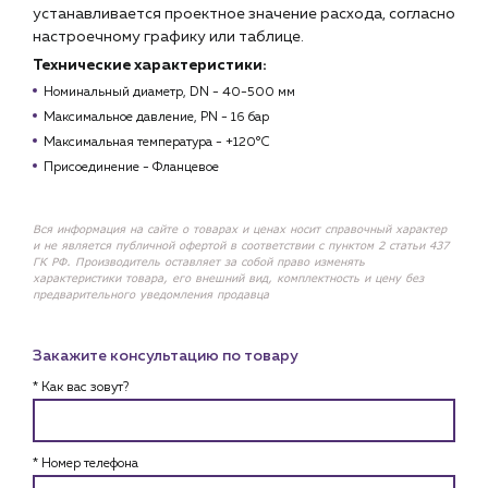
устанавливается проектное значение расхода, согласно
настроечному графику или таблице.
Технические характеристики:
Номинальный диаметр, DN - 40-500 мм
Максимальное давление, РN - 16 бар
Максимальная температура - +120°С
Присоединение - Фланцевое
Вся информация на сайте о товарах и ценах носит справочный характер
и не является публичной офертой в соответствии с пунктом 2 статьи 437
ГК РФ. Производитель оставляет за собой право изменять
характеристики товара, его внешний вид, комплектность и цену без
предварительного уведомления продавца
Закажите консультацию по товару
* Как вас зовут?
* Номер телефона