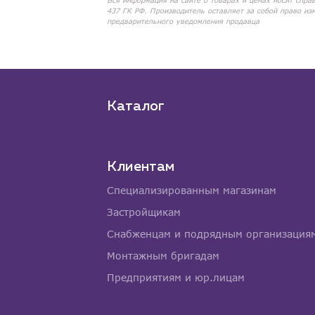
Вся информация на сайте о товарах и ценах носит спра
437 ГК РФ. Производитель оставляет за собой право из
предварительного уведомления продавца
Каталог
Клиентам
Специализированным магазинам
Застройщикам
Снабженцам и подрядным организация
Монтажным бригадам
Предприятиям и юр.лицам