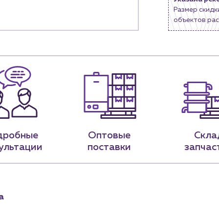
Размер скидк
9-79
sales@profpotok.ru
объектов рас
 18:00
г. Краснодар, ул. Российская, 63
дробные
Оптовые
Скла
ультации
поставки
запчас
а