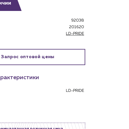
ичии
92038
201620
LD-PRIDE
бинет
Запрос оптовой цены
рактеристики
LD-PRIDE
омендованная розничная цена