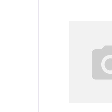
Каталог
Клиента
Специализированны
Застройщикам
Снабженцам и подр
Монтажным бригад
Предприятиям и юр
О компа
История компании