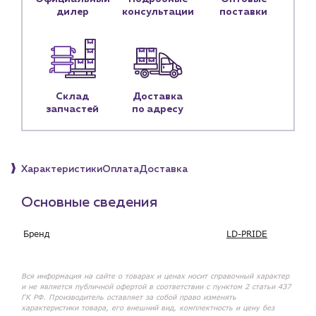
Контактные данные
дилер
консультации
поставки
Наши партнёры
Чат-бот
+7 (918) 070-19-79
Склад
Доставка
запчастей
по адресу
Пн – пт: 9:00 – 18:00
sales@profpotok.ru
Характеристики
Оплата
Доставка
г. Краснодар, ул. Российская, 63
Основные сведения
Бренд
LD-PRIDE
Вся информация на сайте о товарах и ценах носит справочный характер
и не является публичной офертой в соответствии с пунктом 2 статьи 437
ГК РФ. Производитель оставляет за собой право изменять
характеристики товара, его внешний вид, комплектность и цену без