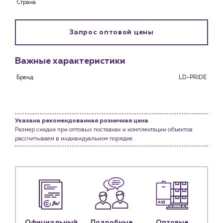
Страна
Снабженцам и подрядным организациям
Монтажным бригадам
Предприятиям и юр.лицам
Запрос оптовой цены
О компании
Важные характеристики
История компании
Бренд
LD-PRIDE
Услуги
Водоснабжение и теплоснабжение
Сервис и обслуживание инженерных систем
Доставка
Указана рекомендованная розничная цена
Размер скидки при оптовых поставках и комплектации объектов
Портфолио
рассчитываем в индивидуальном порядке.
Новости
Блог
Личный кабинет
Контакты
Официальный
Подробные
Оптовые