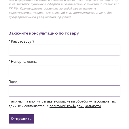
и не является публичной офертой в соответствии с пунктом 2 статьи 437
ГК РФ. Производитель оставляет за собой право изменять
характеристики товара, его внешний вид, комплектность и цену без
предварительного уведомления продавца
Закажите консультацию по товару
* Как вас зовут?
* Номер телефона
Город
Нажимая на кнопку, вы даете согласие на обработку персональных
данных и соглашаетесь c
политикой конфиденциальности
Отправить