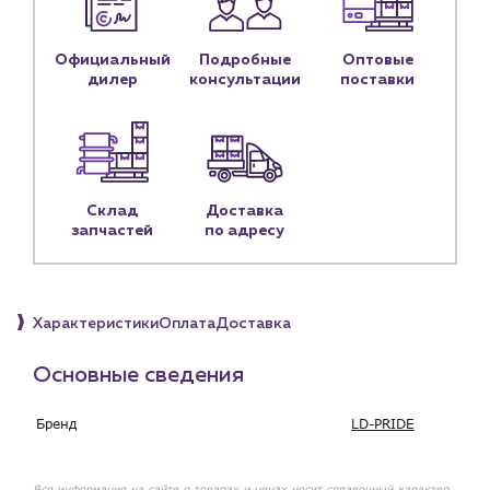
Контактные данные
Наши партнёры
Официальный
Подробные
Оптовые
дилер
консультации
поставки
Чат-бот
+7 (918) 070-19-79
Пн – пт: 9:00 – 18:00
Склад
Доставка
запчастей
по адресу
sales@profpotok.ru
г. Краснодар, ул. Российская, 63
Характеристики
Оплата
Доставка
Основные сведения
Бренд
LD-PRIDE
Вся информация на сайте о товарах и ценах носит справочный характер