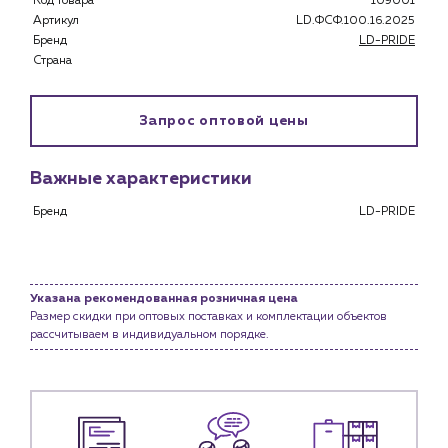
Код товара
109001
Застройщикам
Артикул
LD.ФСФ.100.16.2025
Снабженцам и подрядным организациям
Бренд
LD-PRIDE
Монтажным бригадам
Страна
Предприятиям и юр.лицам
О компании
Запрос оптовой цены
История компании
Услуги
Важные характеристики
Водоснабжение и теплоснабжение
Бренд
LD-PRIDE
Сервис и обслуживание инженерных систем
Доставка
Портфолио
Указана рекомендованная розничная цена
Размер скидки при оптовых поставках и комплектации объектов
Новости
рассчитываем в индивидуальном порядке.
Блог
Личный кабинет
Контакты