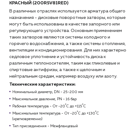
КРАСНЫЙ (200RSV81RED)
В различных отраслях используется арматура общего
назначения - дисковые поворотные затворы, которые
могут быть использованы в качестве запорного или
регулирующего устройства. Основным применением
таких затворов являются системы холодного и
горячего водоснабжения, а также системы отопления,
вентиляции и кондиционирования. Для них характерно
седловое уплотнение и устойчивость диска к
различным теплоносителям, таким как гликолевые и
спиртовые антифризы, а также к щелочным и
нейтральным средам, например воздуху или азоту.
Технические характеристики:
Номинальный диаметр, DN - 25-200 мм
Максимальное давление, РN - 16 бар
Рабочая температура - От -20˚С до +115˚С
Максимальная температура - От -20˚С до +130˚С
(кратковременно)
Тип присоединения - Межфланцевый