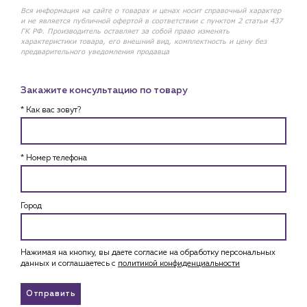
Вся информация на сайте о товарах и ценах носит справочный характер
и не является публичной офертой в соответствии с пунктом 2 статьи 437
ГК РФ. Производитель оставляет за собой право изменять
характеристики товара, его внешний вид, комплектность и цену без
предварительного уведомления продавца
Закажите консультацию по товару
* Как вас зовут?
* Номер телефона
Город
Нажимая на кнопку, вы даете согласие на обработку персональных
данных и соглашаетесь c
политикой конфиденциальности
Отправить