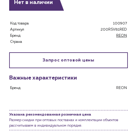
Нет в наличии
Каталог
Клиентам
Специализированным магазинам
Код товара
100907
Артикул
200RSV81RED
Застройщикам
Бренд
REON
Снабженцам и подрядным организациям
Страна
Монтажным бригадам
Предприятиям и юр.лицам
Запрос оптовой цены
О компании
История компании
Важные характеристики
Услуги
Бренд
REON
Водоснабжение и теплоснабжение
Сервис и обслуживание инженерных систем
Доставка
Портфолио
Указана рекомендованная розничная цена
Размер скидки при оптовых поставках и комплектации объектов
рассчитываем в индивидуальном порядке.
Новости