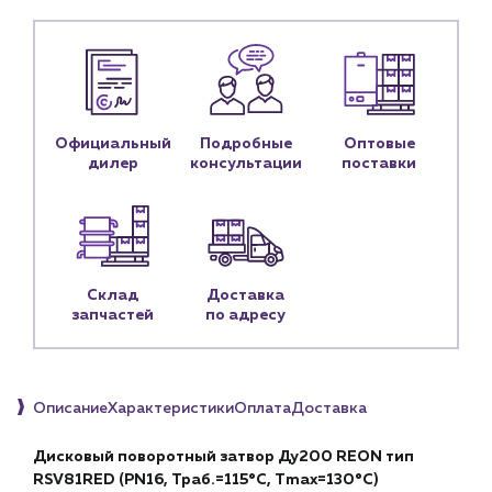
Блог
Личный кабинет
Контакты
Контактные данные
Официальный
Подробные
Оптовые
Наши партнёры
дилер
консультации
поставки
Чат-бот
+7 (918) 070-19-79
Склад
Доставка
Пн – пт: 9:00 – 18:00
запчастей
по адресу
sales@profpotok.ru
г. Краснодар, ул. Российская, 63
Описание
Характеристики
Оплата
Доставка
Дисковый поворотный затвор Ду200 REON тип
RSV81RED (PN16, Траб.=115°С, Тmax=130°С)