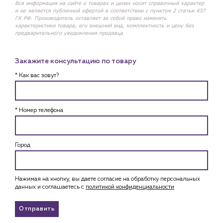
Вся информация на сайте о товарах и ценах носит справочный характер
и не является публичной офертой в соответствии с пунктом 2 статьи 437
ГК РФ. Производитель оставляет за собой право изменять
характеристики товара, его внешний вид, комплектность и цену без
предварительного уведомления продавца
Закажите консультацию по товару
* Как вас зовут?
* Номер телефона
Город
Нажимая на кнопку, вы даете согласие на обработку персональных
данных и соглашаетесь c
политикой конфиденциальности
Отправить