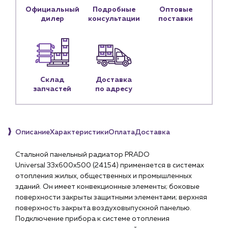
Блог
Официальный
Подробные
Оптовые
дилер
консультации
поставки
Личный кабинет
Контакты
Контактные данные
Наши партнёры
Склад
Доставка
Чат-бот
запчастей
по адресу
+7 (918) 070-19-79
Описание
Характеристики
Оплата
Доставка
Пн – пт: 9:00 – 18:00
Стальной панельный радиатор PRADO
sales@profpotok.ru
Universal 33х600х500 (
24154
) применяется в системах
отопления жилых, общественных и промышленных
г. Краснодар, ул. Российская, 63
зданий. Он имеет конвекционные элементы; боковые
поверхности закрыты защитными элементами; верхняя
поверхность закрыта воздуховыпускной панелью.
Подключение прибора к системе отопления