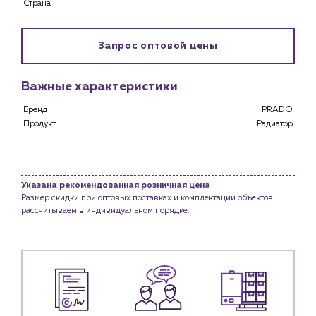
Страна
Каталог
Клиентам
Запрос оптовой цены
Специализированным магазинам
Застройщикам
Снабженцам и подрядным организациям
Важные характеристики
Монтажным бригадам
Бренд
PRADO
Предприятиям и юр.лицам
Продукт
Радиатор
О компании
История компании
Указана рекомендованная розничная цена
Услуги
Размер скидки при оптовых поставках и комплектации объектов
Водоснабжение и теплоснабжение
рассчитываем в индивидуальном порядке.
Сервис и обслуживание инженерных систем
Доставка
Портфолио
Новости