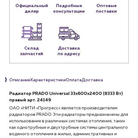
Официальный
Подробные
Оптовые
Личный кабинет
дилер
консультации
поставки
Контакты
Контактные данные
Наши партнёры
Склад
Доставка
Чат-бот
запчастей
по адресу
+7 (918) 070-19-79
Описание
Характеристики
Оплата
Доставка
Пн – пт: 9:00 – 18:00
sales@profpotok.ru
Радиатор PRADO Universal 33х600х2400 (8333 Вт)
правый арт. 24149
г. Краснодар, ул. Российская, 63
ОАО «НИТИ «Прогресс» является производителем
радиаторов PRADO. Эти радиаторы предназначены для
использования в различных системах отопления, таких
как однотрубные и двухтрубные системы центрального
водяного отопления в жилых, административных и