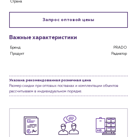
Страна
Клиентам
Специализированным магазинам
Запрос оптовой цены
Застройщикам
Снабженцам и подрядным организациям
Важные характеристики
Монтажным бригадам
Предприятиям и юр.лицам
Бренд
PRADO
Продукт
Радиатор
О компании
История компании
Услуги
Указана рекомендованная розничная цена
Водоснабжение и теплоснабжение
Размер скидки при оптовых поставках и комплектации объектов
рассчитываем в индивидуальном порядке.
Сервис и обслуживание инженерных систем
Доставка
Портфолио
Новости
Блог