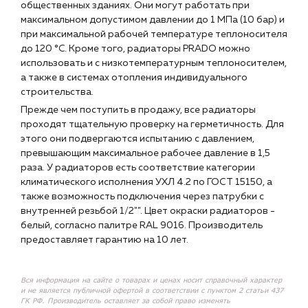
общественных зданиях. Они могут работать при
максимальном допустимом давлении до 1 МПа (10 бар) и
при максимальной рабочей температуре теплоносителя
до 120 °C. Кроме того, радиаторы PRADO можно
использовать и с низкотемпературным теплоносителем,
а также в системах отопления индивидуального
строительства.
Прежде чем поступить в продажу, все радиаторы
проходят тщательную проверку на герметичность. Для
этого они подвергаются испытанию с давлением,
превышающим максимальное рабочее давление в 1,5
раза. У радиаторов есть соответствие категории
климатического исполнения УХЛ 4.2 по ГОСТ 15150, а
также возможность подключения через патрубки с
внутренней резьбой 1/2"". Цвет окраски радиаторов -
белый, согласно палитре RAL 9016. Производитель
предоставляет гарантию на 10 лет.
Вся информация на сайте о товарах и ценах носит справочный характер
и не является публичной офертой в соответствии с пунктом 2 статьи 437
ГК РФ. Производитель оставляет за собой право изменять