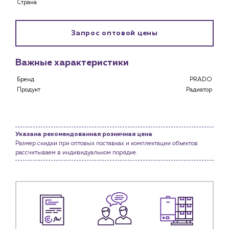
Страна
Каталог
Клиентам
Запрос оптовой цены
Специализированным магазинам
Застройщикам
Важные характеристики
Снабженцам и подрядным организациям
Монтажным бригадам
Бренд
PRADO
Предприятиям и юр.лицам
Продукт
Радиатор
О компании
История компании
Указана рекомендованная розничная цена
Услуги
Размер скидки при оптовых поставках и комплектации объектов
Водоснабжение и теплоснабжение
рассчитываем в индивидуальном порядке.
Сервис и обслуживание инженерных систем
Доставка
Портфолио
Новости