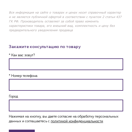
Вся информация на сайте о товарах и ценах носит справочный характер
и не является публичной офертой в соответствии с пунктом 2 статьи 437
ГК РФ. Производитель оставляет за собой право изменять
характеристики товара, его внешний вид, комплектность и цену без
предварительного уведомления продавца
Закажите консультацию по товару
* Как вас зовут?
* Номер телефона
Город
Нажимая на кнопку, вы даете согласие на обработку персональных
данных и соглашаетесь c
политикой конфиденциальности