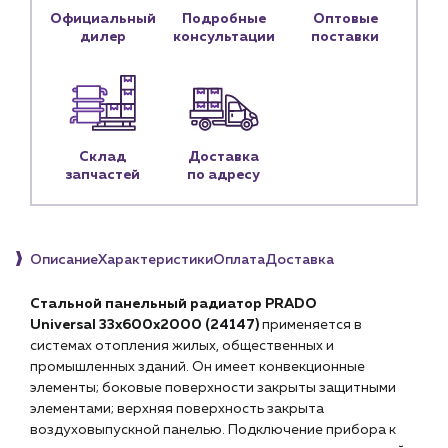
Блог
Официальный
Подробные
Оптовые
дилер
консультации
поставки
Личный кабинет
Контакты
Контактные данные
Наши партнёры
Склад
Доставка
Чат-бот
запчастей
по адресу
+7 (918) 070-19-79
Описание
Характеристики
Оплата
Доставка
Пн – пт: 9:00 – 18:00
Стальной панельный радиатор PRADO
sales@profpotok.ru
Universal 33х600х2000 (
24147
)
применяется в
системах отопления жилых, общественных и
г. Краснодар, ул. Российская, 63
промышленных зданий. Он имеет конвекционные
элементы; боковые поверхности закрыты защитными
элементами; верхняя поверхность закрыта
воздуховыпускной панелью. Подключение прибора к