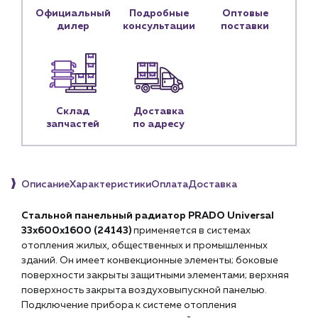
Блог
Официальный
Подробные
Оптовые
дилер
консультации
поставки
Личный кабинет
Контакты
Контактные данные
Наши партнёры
Склад
Доставка
Чат-бот
запчастей
по адресу
+7 (918) 070-19-79
Описание
Характеристики
Оплата
Доставка
Пн – пт: 9:00 – 18:00
Стальной панельный радиатор PRADO Universal
sales@profpotok.ru
33х600х1600 (
24143
)
применяется в системах
отопления жилых, общественных и промышленных
г. Краснодар, ул. Российская, 63
зданий. Он имеет конвекционные элементы; боковые
поверхности закрыты защитными элементами; верхняя
поверхность закрыта воздуховыпускной панелью.
Подключение прибора к системе отопления