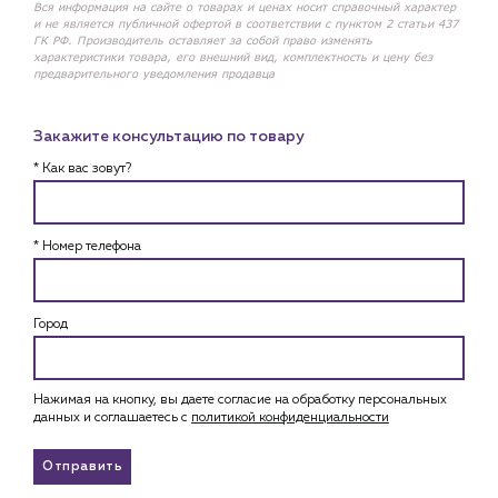
Вся информация на сайте о товарах и ценах носит справочный характер
и не является публичной офертой в соответствии с пунктом 2 статьи 437
ГК РФ. Производитель оставляет за собой право изменять
характеристики товара, его внешний вид, комплектность и цену без
предварительного уведомления продавца
Закажите консультацию по товару
* Как вас зовут?
* Номер телефона
Город
Нажимая на кнопку, вы даете согласие на обработку персональных
данных и соглашаетесь c
политикой конфиденциальности
Отправить