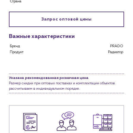
Страна
Каталог
Клиентам
Запрос оптовой цены
Специализированным магазинам
Застройщикам
Снабженцам и подрядным организациям
Важные характеристики
Монтажным бригадам
Бренд
PRADO
Предприятиям и юр.лицам
Продукт
Радиатор
О компании
История компании
Указана рекомендованная розничная цена
Услуги
Размер скидки при оптовых поставках и комплектации объектов
Водоснабжение и теплоснабжение
рассчитываем в индивидуальном порядке.
Сервис и обслуживание инженерных систем
Доставка
Портфолио
Новости