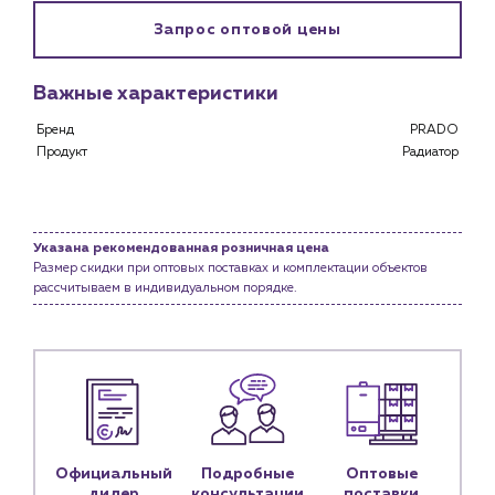
Клиентам
Запрос оптовой цены
Специализированным магазинам
Застройщикам
Важные характеристики
Снабженцам и подрядным организациям
Монтажным бригадам
Бренд
PRADO
Продукт
Радиатор
Предприятиям и юр.лицам
О компании
История компании
Указана рекомендованная розничная цена
Услуги
Размер скидки при оптовых поставках и комплектации объектов
рассчитываем в индивидуальном порядке.
Водоснабжение и теплоснабжение
Сервис и обслуживание инженерных систем
Доставка
Портфолио
Новости
Блог
Официальный
Подробные
Оптовые
дилер
консультации
поставки