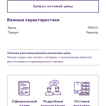
Клиентам
Запрос оптовой цены
Специализированным магазинам
Застройщикам
Важные характеристики
Снабженцам и подрядным организациям
Монтажным бригадам
Бренд
PRADO
Продукт
Радиатор
Предприятиям и юр.лицам
О компании
История компании
Указана рекомендованная розничная цена
Услуги
Размер скидки при оптовых поставках и комплектации объектов
рассчитываем в индивидуальном порядке.
Водоснабжение и теплоснабжение
Сервис и обслуживание инженерных систем
Доставка
Портфолио
Новости
Блог
Официальный
Подробные
Оптовые
дилер
консультации
поставки