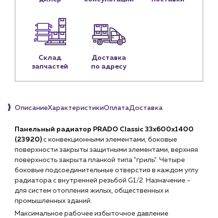
Личный кабинет
Контакты
Контактные данные
Наши партнёры
Склад
Доставка
запчастей
по адресу
Чат-бот
+7 (918) 070-19-79
Описание
Характеристики
Оплата
Доставка
Пн – пт: 9:00 – 18:00
Панельный радиатор PRADO Classic 33х600х1400
sales@profpotok.ru
(
23920
)
с конвекционными элементами, боковые
поверхности закрыты защитными элементами, верхняя
г. Краснодар, ул. Российская, 63
поверхность закрыта планкой типа "гриль". Четыре
боковые подсоединительные отверстия в каждом углу
радиатора с внутренней резьбой G1/2. Назначение -
для систем отопления жилых, общественных и
промышленных зданий.
Максимальное рабочее избыточное давление