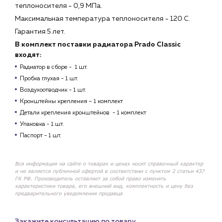
теплоносителя - 0,9 МПа.
Максимальная температура теплоносителя - 120 С.
Гарантия 5 лет.
В комплект поставки радиатора Prado Classic
входят:
Радиатор в сборе - 1 шт.
Пробка глухая - 1 шт.
Воздухоотводчик - 1 шт.
Кронштейны крепления – 1 комплект
Детали крепления кронштейнов - 1 комплект
Упаковка - 1 шт.
Паспорт - 1 шт.
Вся информация на сайте о товарах и ценах носит справочный характер
и не является публичной офертой в соответствии с пунктом 2 статьи 437
ГК РФ. Производитель оставляет за собой право изменять
характеристики товара, его внешний вид, комплектность и цену без
предварительного уведомления продавца
Закажите консультацию по товару