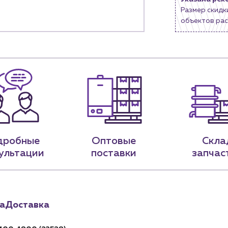
Размер скидк
9-79
sales@profpotok.ru
объектов рас
 18:00
г. Краснодар, ул. Российская, 63
дробные
Оптовые
Скла
ультации
поставки
запчас
а
Доставка