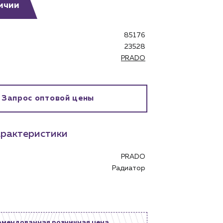
ичии
85176
23528
PRADO
бинет
Запрос оптовой цены
рактеристики
PRADO
Радиатор
омендованная розничная цена