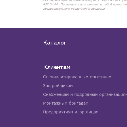
Вся информация на сайте о товарах и ценах носит спра
437 ГК РФ. Производитель оставляет за собой право из
предварительного уведомления продавца
Каталог
Клиентам
Специализированным магазинам
Застройщикам
Снабженцам и подрядным организация
Монтажным бригадам
Предприятиям и юр.лицам