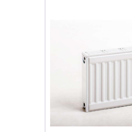
Каталог
Клиента
Специализированны
Застройщикам
Снабженцам и подр
Монтажным бригад
Предприятиям и юр
О компа
История компании