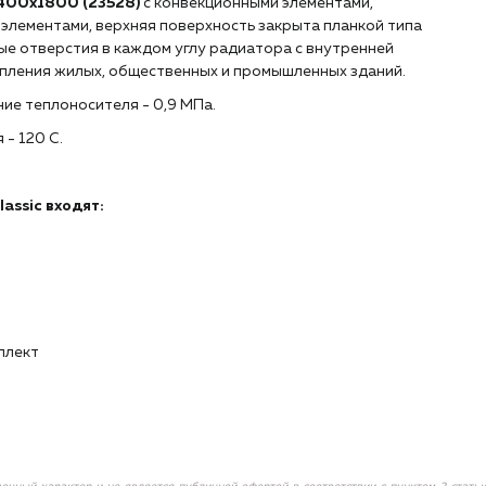
400х1800 (
23528
)
с конвекционными элементами,
элементами, верхняя поверхность закрыта планкой типа
ые отверстия в каждом углу радиатора с внутренней
топления жилых, общественных и промышленных зданий.
ие теплоносителя - 0,9 МПа.
- 120 С.
assic входят:
плект