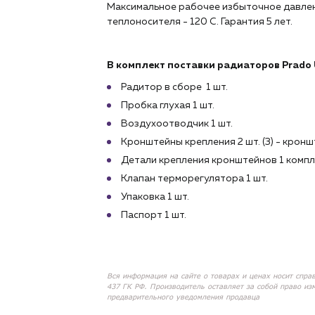
Максимальное рабочее избыточное давлен
теплоносителя - 120 С. Гарантия 5 лет.
В комплект поставки радиаторов Prado U
Радитор в сборе 1 шт.
Пробка глухая 1 шт.
Воздухоотводчик 1 шт.
Кронштейны крепления 2 шт. (3) - кронш
Детали крепления кронштейнов 1 комп
Клапан терморегулятора 1 шт.
Упаковка 1 шт.
Паспорт 1 шт.
Вся информация на сайте о товарах и ценах носит спра
437 ГК РФ. Производитель оставляет за собой право из
предварительного уведомления продавца