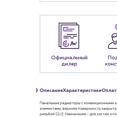
+7 (918) 070-1
Пн – пт: 9:00 –
Официальный
По
дилер
конс
Описание
Характеристики
Оплат
Панельные радиаторы с конвекционными э
элементами, верхняя поверхность закрыта 
резьбой G1/2. Назначение - для систем о