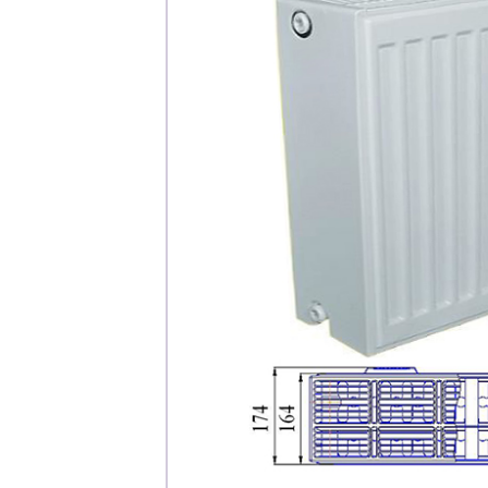
Каталог
Клиента
Специализированны
Застройщикам
Снабженцам и подр
Монтажным бригад
Предприятиям и юр
О компа
История компании