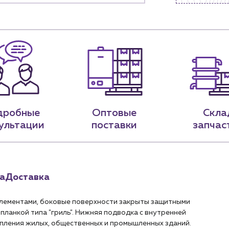
9-79
sales@profpotok.ru
 18:00
г. Краснодар, ул. Российская, 63
дробные
Оптовые
Скла
ультации
поставки
запчас
а
Доставка
лементами, боковые поверхности закрыты защитными
планкой типа "гриль". Нижняя подводка с внутренней
топления жилых, общественных и промышленных зданий.