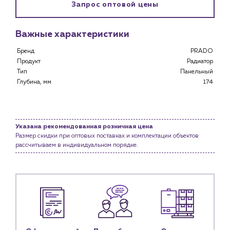
Запрос оптовой цены
Клиентам
Специализированным магазинам
Важные характеристики
Застройщикам
Бренд
Снабженцам и подрядным организациям
PRADO
Продукт
Радиатор
Монтажным бригадам
Тип
Панельный
Предприятиям и юр.лицам
Глубина, мм
174
О компании
История компании
Услуги
Указана рекомендованная розничная цена
Размер скидки при оптовых поставках и комплектации объектов
Водоснабжение и теплоснабжение
рассчитываем в индивидуальном порядке.
Сервис и обслуживание инженерных систем
Доставка
Портфолио
Новости
Блог