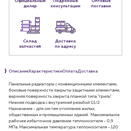
Официальный
Подробные
Оптовые
дилер
консультации
поставки
Личный кабинет
Контакты
Контактные данные
Наши партнёры
Склад
Доставка
Чат-бот
запчастей
по адресу
+7 (918) 070-19-79
Описание
Характеристики
Оплата
Доставка
Пн – пт: 9:00 – 18:00
Панельные радиаторы с конвекционными элементами,
sales@profpotok.ru
боковые поверхности закрыты защитными элементами,
верхняя поверхность закрыта планкой типа "гриль".
г. Краснодар, ул. Российская, 63
Нижняя подводка с внутренней резьбой G1/2.
Назначение - для систем отопления жилых,
общественных и промышленных зданий. Максимальное
рабочее избыточное давление теплоносителя - 0,9
МПа. Максимальная температура теплоносителя - 120