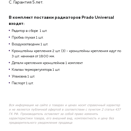
С. Гарантия 5 лет.
В комплект поставки радиаторов Prado Universal
входят:
Радитор в сборе 1 шт.
Пробка глухая 1 шт.
Воздухоотводчик 1 шт.
Кронштейны крепления 2 шт. (3) - кронштейны крепления идут по
3 шт. начиная от 1800 мм.
Детали крепления кронштейнов 1 комплект
Клапан терморегулятора 1 шт.
Упаковка 1 шт.
Паспорт 1 шт.
Вся информация на сайте о товарах и ценах носит справочный характер
и не является публичной офертой в соответствии с пунктом 2 статьи 437
ГК РФ. Производитель оставляет за собой право изменять
характеристики товара, его внешний вид, комплектность и цену без
предварительного уведомления продавца