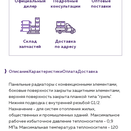
Официальный
Подробные
Оптовые
дилер
консультации
поставки
Личный кабинет
Контакты
Контактные данные
Наши партнёры
Склад
Доставка
Чат-бот
запчастей
по адресу
+7 (918) 070-19-79
Описание
Характеристики
Оплата
Доставка
Пн – пт: 9:00 – 18:00
Панельные радиаторы с конвекционными элементами,
sales@profpotok.ru
боковые поверхности закрыты защитными элементами,
верхняя поверхность закрыта планкой типа "гриль".
г. Краснодар, ул. Российская, 63
Нижняя подводка с внутренней резьбой G1/2.
Назначение - для систем отопления жилых,
общественных и промышленных зданий. Максимальное
рабочее избыточное давление теплоносителя - 0,9
МПа. Максимальная температура теплоносителя - 120