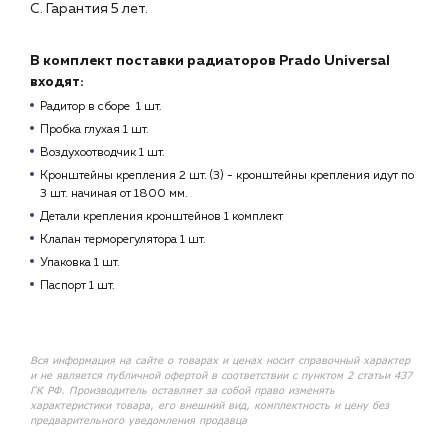
С. Гарантия 5 лет.
В комплект поставки радиаторов Prado Universal
входят:
Радитор в сборе 1 шт.
Пробка глухая 1 шт.
Воздухоотводчик 1 шт.
Кронштейны крепления 2 шт. (3) - кронштейны крепления идут по
3 шт. начиная от 1800 мм.
Детали крепления кронштейнов 1 комплект
Клапан терморегулятора 1 шт.
Упаковка 1 шт.
Паспорт 1 шт.
Вся информация на сайте о товарах и ценах носит справочный характер
и не является публичной офертой в соответствии с пунктом 2 статьи 437
ГК РФ. Производитель оставляет за собой право изменять
характеристики товара, его внешний вид, комплектность и цену без
предварительного уведомления продавца