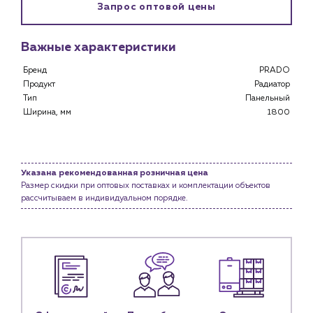
Запрос оптовой цены
Клиентам
Специализированным магазинам
Важные характеристики
Застройщикам
Снабженцам и подрядным организациям
Бренд
PRADO
Продукт
Радиатор
Монтажным бригадам
Тип
Панельный
Предприятиям и юр.лицам
Ширина, мм
1800
О компании
История компании
Услуги
Указана рекомендованная розничная цена
Размер скидки при оптовых поставках и комплектации объектов
Водоснабжение и теплоснабжение
рассчитываем в индивидуальном порядке.
Сервис и обслуживание инженерных систем
Доставка
Портфолио
Новости
Блог