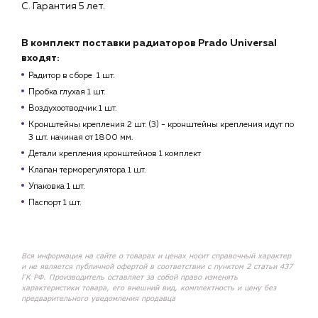
С. Гарантия 5 лет.
В комплект поставки радиаторов Prado Universal
входят:
Радитор в сборе 1 шт.
Пробка глухая 1 шт.
Воздухоотводчик 1 шт.
Кронштейны крепления 2 шт. (3) - кронштейны крепления идут по
3 шт. начиная от 1800 мм.
Детали крепления кронштейнов 1 комплект
Клапан терморегулятора 1 шт.
Упаковка 1 шт.
Паспорт 1 шт.
Вся информация на сайте о товарах и ценах носит справочный характер
и не является публичной офертой в соответствии с пунктом 2 статьи 437
ГК РФ. Производитель оставляет за собой право изменять
характеристики товара, его внешний вид, комплектность и цену без
предварительного уведомления продавца