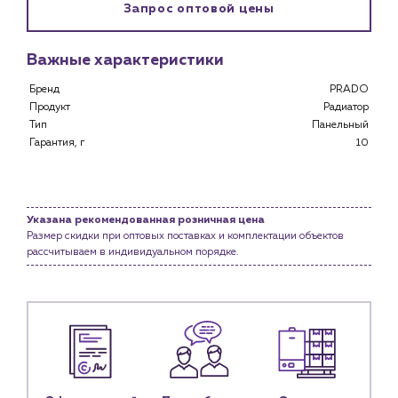
Запрос оптовой цены
Клиентам
Специализированным магазинам
Важные характеристики
Застройщикам
Снабженцам и подрядным организациям
Бренд
PRADO
Продукт
Радиатор
Монтажным бригадам
Тип
Панельный
Предприятиям и юр.лицам
Гарантия, г
10
О компании
История компании
Услуги
Указана рекомендованная розничная цена
Размер скидки при оптовых поставках и комплектации объектов
Водоснабжение и теплоснабжение
рассчитываем в индивидуальном порядке.
Сервис и обслуживание инженерных систем
Доставка
Портфолио
Новости
Блог