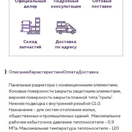
Официальный
Подробные
Оптовые
дилер
консультации
поставки
Личный кабинет
Контакты
Контактные данные
Наши партнёры
Склад
Доставка
Чат-бот
запчастей
по адресу
+7 (918) 070-19-79
Описание
Характеристики
Оплата
Доставка
Пн – пт: 9:00 – 18:00
Панельные радиаторы с конвекционными элементами,
sales@profpotok.ru
боковые поверхности закрыты защитными элементами,
верхняя поверхность закрыта планкой типа "гриль".
г. Краснодар, ул. Российская, 63
Нижняя подводка с внутренней резьбой G1/2.
Назначение - для систем отопления жилых,
общественных и промышленных зданий. Максимальное
рабочее избыточное давление теплоносителя - 0,9
МПа. Максимальная температура теплоносителя - 120