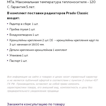
МПа. Максимальная температура теплоносителя - 120
С. Гарантия 5 лет.
В комплект поставки радиаторов Prado Classic
входят:
Радитор в сборе 1 шт.
Пробка глухая 1 шт.
Воздухоотводчик 1 шт.
Кронштейны крепления 2 шт. (3) - кронштейны крепления идут по
3 шт. начиная от 1800 мм.
Детали крепления кронштейнов 1 комплект
Упаковка 1 шт.
Паспорт 1 шт.
Вся информация на сайте о товарах и ценах носит справочный характер
и не является публичной офертой в соответствии с пунктом 2 статьи 437
ГК РФ. Производитель оставляет за собой право изменять
характеристики товара, его внешний вид, комплектность и цену без
предварительного уведомления продавца
Закажите консультацию по товару