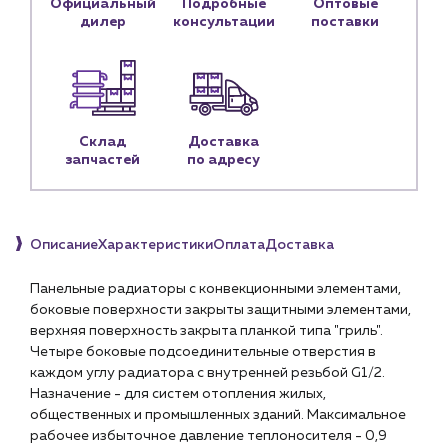
Официальный
Подробные
Оптовые
Личный кабинет
дилер
консультации
поставки
Контакты
Контактные данные
Наши партнёры
Чат-бот
Склад
Доставка
запчастей
по адресу
+7 (918) 070-19-79
Пн – пт: 9:00 – 18:00
Описание
Характеристики
Оплата
Доставка
sales@profpotok.ru
Панельные радиаторы с конвекционными элементами,
боковые поверхности закрыты защитными элементами,
г. Краснодар, ул. Российская, 63
верхняя поверхность закрыта планкой типа "гриль".
Четыре боковые подсоединительные отверстия в
каждом углу радиатора с внутренней резьбой G1/2.
Назначение - для систем отопления жилых,
общественных и промышленных зданий. Максимальное
рабочее избыточное давление теплоносителя - 0,9