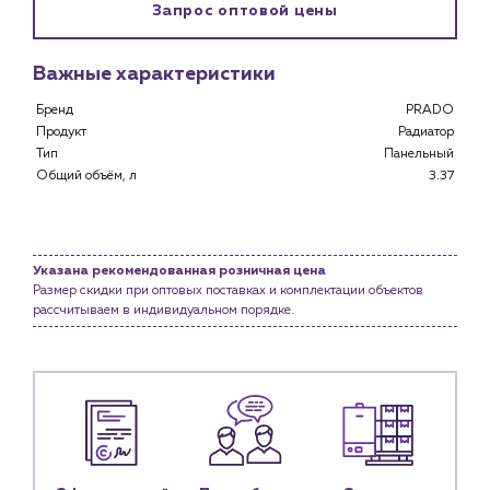
Запрос оптовой цены
Клиентам
Специализированным магазинам
Важные характеристики
Застройщикам
Снабженцам и подрядным организациям
Бренд
PRADO
Монтажным бригадам
Продукт
Радиатор
Предприятиям и юр.лицам
Тип
Панельный
Общий объём, л
3.37
О компании
История компании
Услуги
Указана рекомендованная розничная цена
Водоснабжение и теплоснабжение
Размер скидки при оптовых поставках и комплектации объектов
рассчитываем в индивидуальном порядке.
Сервис и обслуживание инженерных систем
Доставка
Портфолио
Новости
Блог