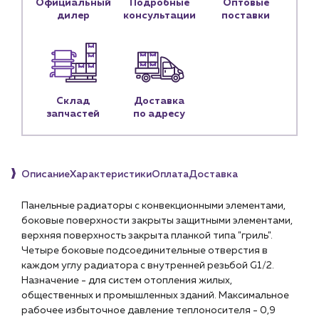
Официальный
Подробные
Оптовые
Личный кабинет
дилер
консультации
поставки
Контакты
Контактные данные
Наши партнёры
Чат-бот
Склад
Доставка
запчастей
по адресу
+7 (918) 070-19-79
Пн – пт: 9:00 – 18:00
Описание
Характеристики
Оплата
Доставка
sales@profpotok.ru
Панельные радиаторы с конвекционными элементами,
боковые поверхности закрыты защитными элементами,
г. Краснодар, ул. Российская, 63
верхняя поверхность закрыта планкой типа "гриль".
Четыре боковые подсоединительные отверстия в
каждом углу радиатора с внутренней резьбой G1/2.
Назначение - для систем отопления жилых,
общественных и промышленных зданий. Максимальное
рабочее избыточное давление теплоносителя - 0,9