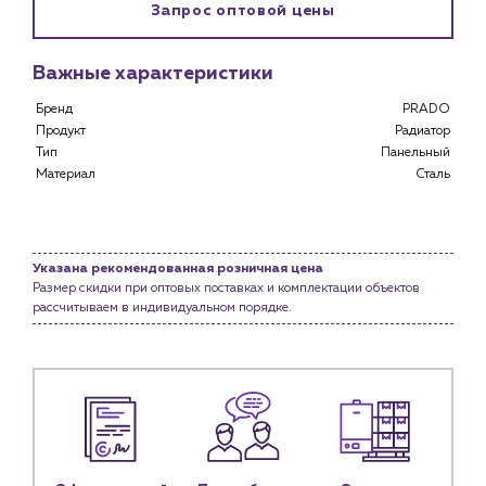
Запрос оптовой цены
Клиентам
Специализированным магазинам
Важные характеристики
Застройщикам
Снабженцам и подрядным организациям
Бренд
PRADO
Монтажным бригадам
Продукт
Радиатор
Предприятиям и юр.лицам
Тип
Панельный
Материал
Сталь
О компании
История компании
Услуги
Указана рекомендованная розничная цена
Водоснабжение и теплоснабжение
Размер скидки при оптовых поставках и комплектации объектов
рассчитываем в индивидуальном порядке.
Сервис и обслуживание инженерных систем
Доставка
Портфолио
Новости
Блог