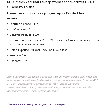
МПа. Максимальная температура теплоносителя - 120
С. Гарантия 5 лет.
В комплект поставки радиаторов Prado Classic
входят:
Радитор в сборе 1 шт.
Пробка глухая 1 шт.
Воздухоотводчик 1 шт.
Кронштейны крепления 2 шт. (3) - кронштейны крепления идут по
3 шт. начиная от 1800 мм.
Детали крепления кронштейнов 1 комплект
Упаковка 1 шт.
Паспорт 1 шт.
Вся информация на сайте о товарах и ценах носит справочный характер
и не является публичной офертой в соответствии с пунктом 2 статьи 437
ГК РФ. Производитель оставляет за собой право изменять
характеристики товара, его внешний вид, комплектность и цену без
предварительного уведомления продавца
Закажите консультацию по товару