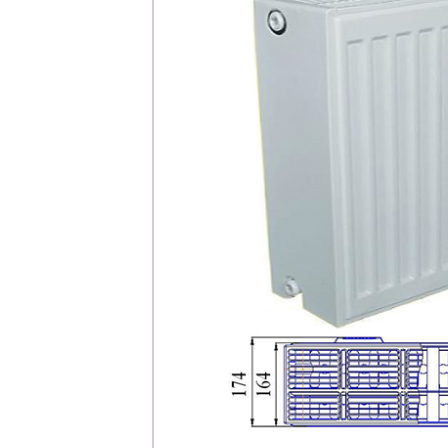
Каталог
Клиента
Специализированны
Застройщикам
Снабженцам и подр
Монтажным бригад
Предприятиям и юр
О компа
История компании