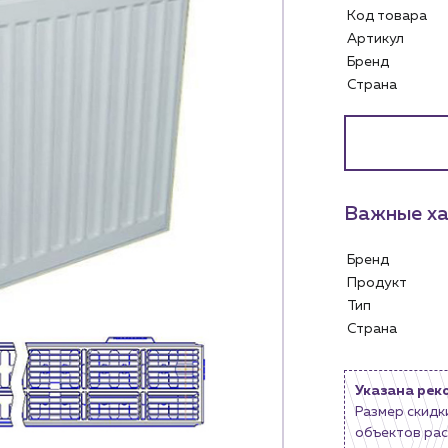
Код товара
Артикул
Бренд
Страна
Услуги
Личный ка
Водоснабжение и теплоснабжение
м
Сервис и обслуживание инженерных
Контакты
систем
Важные ха
м магазинам
Контактные данные
Доставка
Наши партнёры
Бренд
ядным организациям
Портфолио
Продукт
ам
Чат-бот
Тип
.лицам
Страна
Новости
нии
Блог
Указана рек
Размер скидк
объектов рас