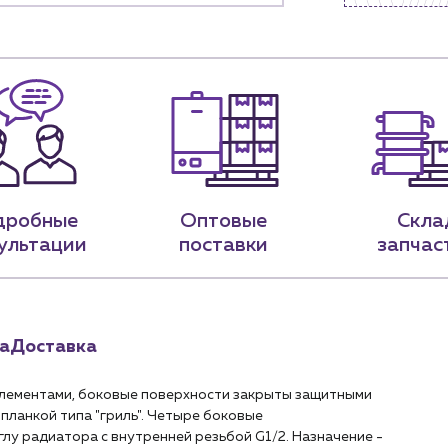
9-79
sales@profpotok.ru
 18:00
г. Краснодар, ул. Российская, 63
дробные
Оптовые
Скла
ультации
поставки
запчас
а
Доставка
лементами, боковые поверхности закрыты защитными
планкой типа "гриль". Четыре боковые
лу радиатора с внутренней резьбой G1/2. Назначение -