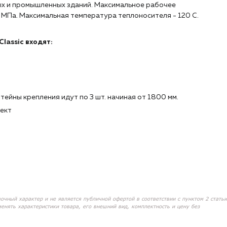
ых и промышленных зданий. Максимальное рабочее
 МПа. Максимальная температура теплоносителя - 120 С.
lassic входят:
тейны крепления идут по 3 шт. начиная от 1800 мм.
ект
вочный характер и не является публичной офертой в соответствии с пунктом 2 статьи
менять характеристики товара, его внешний вид, комплектность и цену без