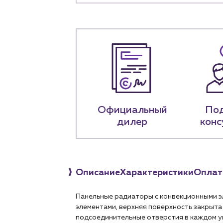
+7 (918) 070-1
Пн – пт: 9:00 –
Официальный
По
дилер
конс
Описание
Характеристики
Оплат
Панельные радиаторы с конвекционными э
элементами, верхняя поверхность закрыта 
подсоединительные отверстия в каждом уг