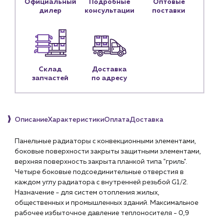
Официальный
Подробные
Оптовые
Личный кабинет
дилер
консультации
поставки
Контакты
Контактные данные
Наши партнёры
Чат-бот
Склад
Доставка
запчастей
по адресу
+7 (918) 070-19-79
Пн – пт: 9:00 – 18:00
Описание
Характеристики
Оплата
Доставка
sales@profpotok.ru
Панельные радиаторы с конвекционными элементами,
боковые поверхности закрыты защитными элементами,
г. Краснодар, ул. Российская, 63
верхняя поверхность закрыта планкой типа "гриль".
Четыре боковые подсоединительные отверстия в
каждом углу радиатора с внутренней резьбой G1/2.
Назначение - для систем отопления жилых,
общественных и промышленных зданий. Максимальное
рабочее избыточное давление теплоносителя - 0,9