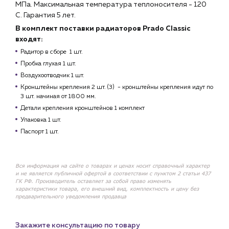
МПа. Максимальная температура теплоносителя - 120
С. Гарантия 5 лет.
В комплект поставки радиаторов Prado Classic
входят:
Радитор в сборе 1 шт.
Пробка глухая 1 шт.
Воздухоотводчик 1 шт.
Кронштейны крепления 2 шт. (3) - кронштейны крепления идут по
3 шт. начиная от 1800 мм.
Детали крепления кронштейнов 1 комплект
Упаковка 1 шт.
Паспорт 1 шт.
Вся информация на сайте о товарах и ценах носит справочный характер
и не является публичной офертой в соответствии с пунктом 2 статьи 437
ГК РФ. Производитель оставляет за собой право изменять
характеристики товара, его внешний вид, комплектность и цену без
предварительного уведомления продавца
Закажите консультацию по товару