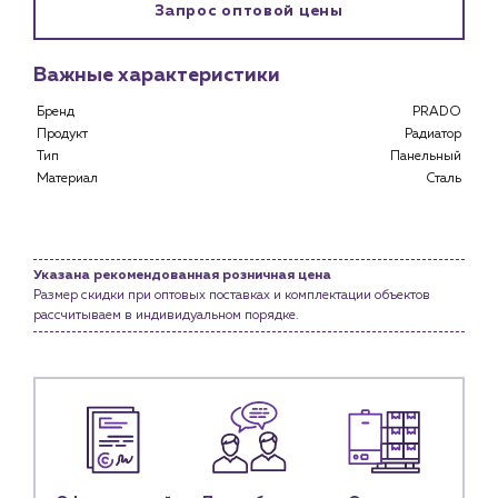
Запрос оптовой цены
Клиентам
Специализированным магазинам
Важные характеристики
Застройщикам
Снабженцам и подрядным организациям
Бренд
PRADO
Монтажным бригадам
Продукт
Радиатор
Предприятиям и юр.лицам
Тип
Панельный
Материал
Сталь
О компании
История компании
Услуги
Указана рекомендованная розничная цена
Водоснабжение и теплоснабжение
Размер скидки при оптовых поставках и комплектации объектов
рассчитываем в индивидуальном порядке.
Сервис и обслуживание инженерных систем
Доставка
Портфолио
Новости
Блог