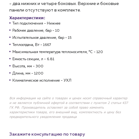
- два нижних и четыре боковых. Верхние и боковые
панели отсутствуют в комплекте.
Характеристики:
Тип подключения - Нижнее
Рабочее давление, бар -
10
Испытательное давление, бар -
15
Теплоотдача, Вт - 1667
Максимальная температура теплоносителя, °C -
120
Емкость секции, л - 6
.81
Высота, мм - 3
00
Длина, мм - 12
00
Климатическое исполнение -
УХЛ
Вся информация на сайте о товарах и ценах носит справочный характер
и не является публичной офертой в соответствии с пунктом 2 статьи 437
ГК РФ. Производитель оставляет за собой право изменять
характеристики товара, его внешний вид, комплектность и цену без
предварительного уведомления продавца
Закажите консультацию по товару