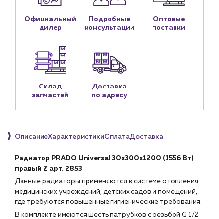
Личный кабинет
Официальный
Подробные
Оптовые
Контакты
дилер
консультации
поставки
Контактные данные
Наши партнёры
Чат-бот
Склад
Доставка
запчастей
по адресу
+7 (918) 070-19-79
Пн – пт: 9:00 – 18:00
Описание
Характеристики
Оплата
Доставка
sales@profpotok.ru
г. Краснодар, ул. Российская, 63
Радиатор PRADO Universal 30х300х1200 (1556 Вт)
правый Z арт. 2853
Данные радиаторы применяются в системе отопления
медицинских учреждений, детских садов и помещений,
где требуются повышенные гигиенические требования.
В комплекте имеются шесть патрубков с резьбой G 1/2"