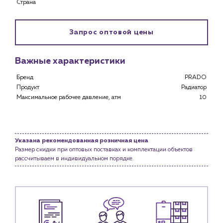
Страна
Клиентам
Специализированным магазинам
Запрос оптовой цены
Застройщикам
Снабженцам и подрядным организациям
Монтажным бригадам
Важные характеристики
Предприятиям и юр.лицам
Бренд
PRADO
О компании
Продукт
Радиатор
Максимальное рабочее давление, атм
10
История компании
Услуги
Водоснабжение и теплоснабжение
Указана рекомендованная розничная цена
Сервис и обслуживание инженерных систем
Размер скидки при оптовых поставках и комплектации объектов
Доставка
рассчитываем в индивидуальном порядке.
Портфолио
Новости
Блог