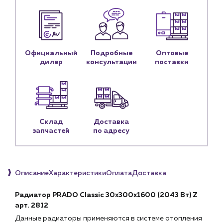
Личный кабинет
Контакты
Контактные данные
Официальный
Подробные
Оптовые
Наши партнёры
дилер
консультации
поставки
Чат-бот
+7 (918) 070-19-79
Склад
Доставка
Пн – пт: 9:00 – 18:00
запчастей
по адресу
sales@profpotok.ru
г. Краснодар, ул. Российская, 63
Описание
Характеристики
Оплата
Доставка
Радиатор PRADO Classic 30х300х1600 (2043 Вт) Z
арт. 2812
Данные радиаторы применяются в системе отопления