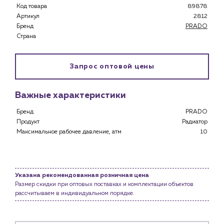
Код товара
89878
Артикул
Клиентам
2812
Бренд
PRADO
Специализированным магазинам
Страна
Застройщикам
Снабженцам и подрядным организациям
Монтажным бригадам
Запрос оптовой цены
Предприятиям и юр.лицам
О компании
Важные характеристики
История компании
Бренд
PRADO
Продукт
Радиатор
Услуги
Максимальное рабочее давление, атм
10
Водоснабжение и теплоснабжение
Сервис и обслуживание инженерных систем
Доставка
Указана рекомендованная розничная цена
Портфолио
Размер скидки при оптовых поставках и комплектации объектов
рассчитываем в индивидуальном порядке.
Новости
Блог