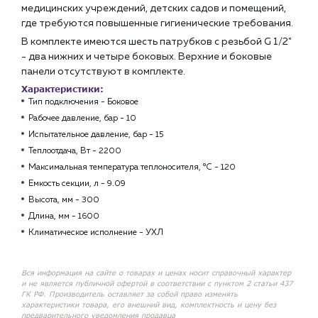
медицинских учреждений, детских садов и помещений,
где требуются повышенные гигиенические требования.
В комплекте имеются шесть патрубков с резьбой G 1/2"
- два нижних и четыре боковых. Верхние и боковые
панели отсутствуют в комплекте.
Характеристики:
Тип подключения - Боковое
Рабочее давление, бар -
10
Испытательное давление, бар -
15
Теплоотдача, Вт - 2200
Максимальная температура теплоносителя, °C -
120
Емкость секции, л - 9
.09
Высота, мм - 3
00
Длина, мм - 16
00
Климатическое исполнение -
УХЛ
Вся информация на сайте о товарах и ценах носит справочный характер
и не является публичной офертой в соответствии с пунктом 2 статьи 437
ГК РФ. Производитель оставляет за собой право изменять
характеристики товара, его внешний вид, комплектность и цену без
предварительного уведомления продавца