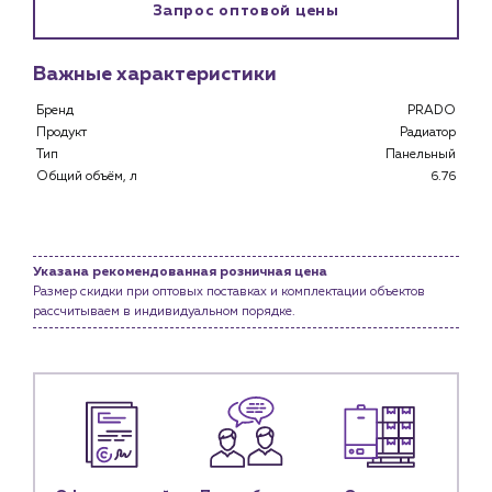
Запрос оптовой цены
Клиентам
Специализированным магазинам
Важные характеристики
Застройщикам
Снабженцам и подрядным организациям
Бренд
PRADO
Продукт
Радиатор
Монтажным бригадам
Тип
Панельный
Предприятиям и юр.лицам
Общий объём, л
6.76
О компании
История компании
Услуги
Указана рекомендованная розничная цена
Размер скидки при оптовых поставках и комплектации объектов
Водоснабжение и теплоснабжение
рассчитываем в индивидуальном порядке.
Сервис и обслуживание инженерных систем
Доставка
Портфолио
Новости
Блог