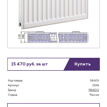
15 470 руб. за шт
Купить
Код товара
38605
Артикул
1598
Бренд
PRADO
Страна
Россия
Каталог