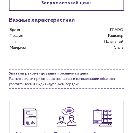
Запрос оптовой цены
Клиентам
Специализированным магазинам
Важные характеристики
Застройщикам
Снабженцам и подрядным организациям
Бренд
PRADO
Продукт
Радиатор
Монтажным бригадам
Тип
Панельный
Предприятиям и юр.лицам
Материал
Сталь
О компании
История компании
Услуги
Указана рекомендованная розничная цена
Размер скидки при оптовых поставках и комплектации объектов
Водоснабжение и теплоснабжение
рассчитываем в индивидуальном порядке.
Сервис и обслуживание инженерных систем
Доставка
Портфолио
Новости
Блог