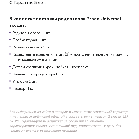
С. Гарантия 5 лет.
В комплект поставки радиаторов Prado Universal
входят:
Радитор в сборе 1 шт.
Пробка глухая 1 шт.
Воздухоотводчик 1 шт.
Кронштейны крепления 2 шт. (3) - кронштейны крепления идут по
3 шт. начиная от 1800 мм.
Детали крепления кронштейнов 1 комплект
Клапан терморегулятора 1 шт.
Упаковка 1 шт.
Паспорт 1 шт.
Вся информация на сайте о товарах и ценах носит справочный характер
и не является публичной офертой в соответствии с пунктом 2 статьи 437
ГК РФ. Производитель оставляет за собой право изменять
характеристики товара, его внешний вид, комплектность и цену без
предварительного уведомления продавца