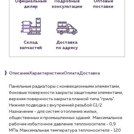
Официальный
Подробные
Оптовые
дилер
консультации
поставки
Личный кабинет
Контакты
Контактные данные
Наши партнёры
Склад
Доставка
Чат-бот
запчастей
по адресу
+7 (918) 070-19-79
Описание
Характеристики
Оплата
Доставка
Пн – пт: 9:00 – 18:00
Панельные радиаторы с конвекционными элементами,
sales@profpotok.ru
боковые поверхности закрыты защитными элементами,
верхняя поверхность закрыта планкой типа "гриль".
г. Краснодар, ул. Российская, 63
Нижняя подводка с внутренней резьбой G1/2.
Назначение - для систем отопления жилых,
общественных и промышленных зданий. Максимальное
рабочее избыточное давление теплоносителя - 0,9
МПа. Максимальная температура теплоносителя - 120