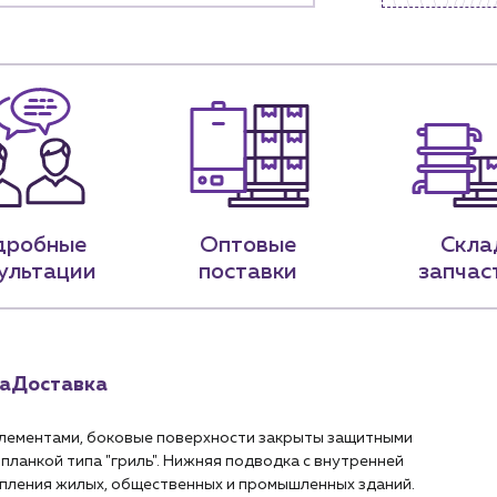
9-79
sales@profpotok.ru
 18:00
г. Краснодар, ул. Российская, 63
дробные
Оптовые
Скла
ультации
поставки
запчас
а
Доставка
лементами, боковые поверхности закрыты защитными
планкой типа "гриль". Нижняя подводка с внутренней
топления жилых, общественных и промышленных зданий.