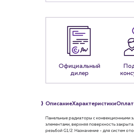
+7 (918) 070-1
Пн – пт: 9:00 –
Официальный
По
дилер
конс
Описание
Характеристики
Оплат
Панельные радиаторы с конвекционными э
элементами, верхняя поверхность закрыта 
резьбой G1/2. Назначение - для систем о