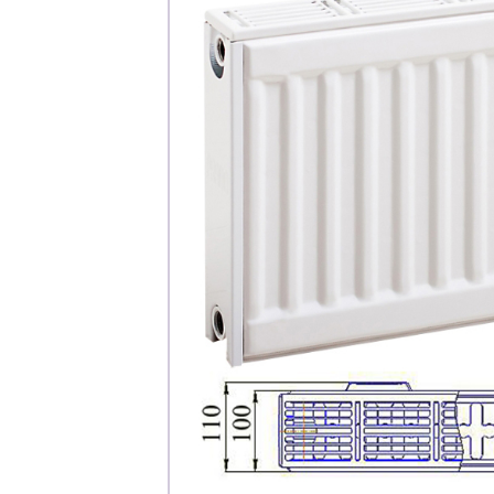
Каталог
Клиента
Специализированны
Застройщикам
Снабженцам и подр
Монтажным бригад
Предприятиям и юр
О компа
История компании