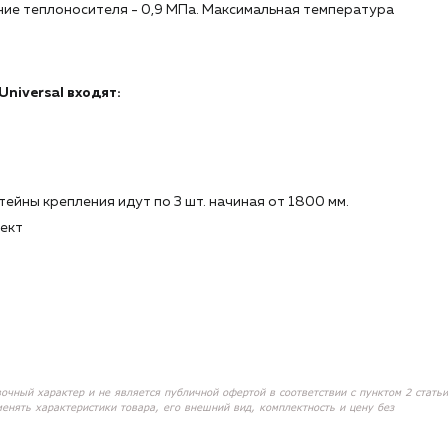
ие теплоносителя - 0,9 МПа. Максимальная температура
niversal входят:
тейны крепления идут по 3 шт. начиная от 1800 мм.
лект
вочный характер и не является публичной офертой в соответствии с пунктом 2 статьи
менять характеристики товара, его внешний вид, комплектность и цену без