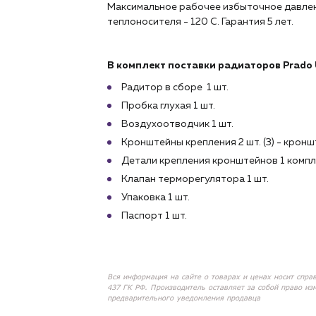
Максимальное рабочее избыточное давлен
теплоносителя - 120 С. Гарантия 5 лет.
В комплект поставки радиаторов Prado U
Радитор в сборе 1 шт.
Пробка глухая 1 шт.
Воздухоотводчик 1 шт.
Кронштейны крепления 2 шт. (3) - кронш
Детали крепления кронштейнов 1 комп
Клапан терморегулятора 1 шт.
Упаковка 1 шт.
Паспорт 1 шт.
Вся информация на сайте о товарах и ценах носит спра
437 ГК РФ. Производитель оставляет за собой право из
предварительного уведомления продавца