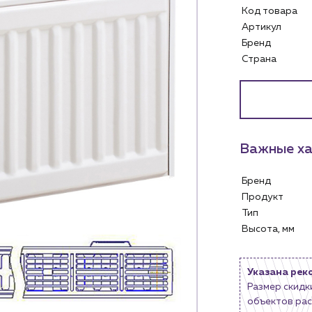
Код товара
Артикул
Бренд
Страна
Услуги
Личный ка
Водоснабжение и теплоснабжение
м
Сервис и обслуживание инженерных
Контакты
систем
Важные ха
м магазинам
Контактные данные
Доставка
Наши партнёры
Бренд
ядным организациям
Портфолио
Продукт
ам
Чат-бот
Тип
.лицам
Высота, мм
Новости
нии
Блог
Указана рек
Размер скидк
объектов рас