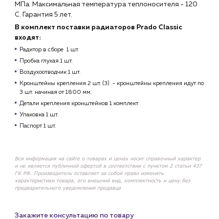
МПа. Максимальная температура теплоносителя - 120
С. Гарантия 5 лет.
В комплект поставки радиаторов Prado Classic
входят:
Радитор в сборе 1 шт.
Пробка глухая 1 шт.
Воздухоотводчик 1 шт.
Кронштейны крепления 2 шт. (3) - кронштейны крепления идут по
3 шт. начиная от 1800 мм.
Детали крепления кронштейнов 1 комплект
Упаковка 1 шт.
Паспорт 1 шт.
Вся информация на сайте о товарах и ценах носит справочный характер
и не является публичной офертой в соответствии с пунктом 2 статьи 437
ГК РФ. Производитель оставляет за собой право изменять
характеристики товара, его внешний вид, комплектность и цену без
предварительного уведомления продавца
Закажите консультацию по товару