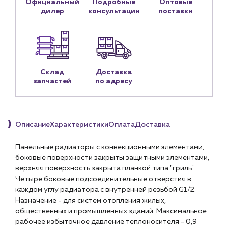
Официальный
Подробные
Оптовые
Личный кабинет
дилер
консультации
поставки
Контакты
Контактные данные
Наши партнёры
Чат-бот
Склад
Доставка
запчастей
по адресу
+7 (918) 070-19-79
Пн – пт: 9:00 – 18:00
Описание
Характеристики
Оплата
Доставка
sales@profpotok.ru
Панельные радиаторы с конвекционными элементами,
боковые поверхности закрыты защитными элементами,
г. Краснодар, ул. Российская, 63
верхняя поверхность закрыта планкой типа "гриль".
Четыре боковые подсоединительные отверстия в
каждом углу радиатора с внутренней резьбой G1/2.
Назначение - для систем отопления жилых,
общественных и промышленных зданий. Максимальное
рабочее избыточное давление теплоносителя - 0,9