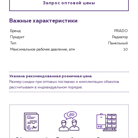
Запрос оптовой цены
Клиентам
Специализированным магазинам
Важные характеристики
Застройщикам
Снабженцам и подрядным организациям
Бренд
PRADO
Монтажным бригадам
Продукт
Радиатор
Предприятиям и юр.лицам
Тип
Панельный
Максимальное рабочее давление, атм
10
О компании
История компании
Услуги
Указана рекомендованная розничная цена
Водоснабжение и теплоснабжение
Размер скидки при оптовых поставках и комплектации объектов
рассчитываем в индивидуальном порядке.
Сервис и обслуживание инженерных систем
Доставка
Портфолио
Новости
Блог