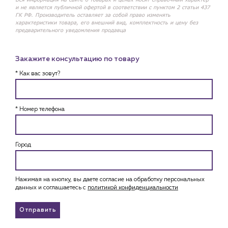
и не является публичной офертой в соответствии с пунктом 2 статьи 437
ГК РФ. Производитель оставляет за собой право изменять
характеристики товара, его внешний вид, комплектность и цену без
предварительного уведомления продавца
Закажите консультацию по товару
* Как вас зовут?
* Номер телефона
Город
Нажимая на кнопку, вы даете согласие на обработку персональных
данных и соглашаетесь c
политикой конфиденциальности
Отправить