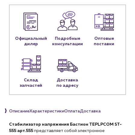
Блог
Личный кабинет
Контакты
Контактные данные
Официальный
Подробные
Оптовые
Наши партнёры
дилер
консультации
поставки
Чат-бот
+7 (918) 070-19-79
Склад
Доставка
Пн – пт: 9:00 – 18:00
запчастей
по адресу
sales@profpotok.ru
г. Краснодар, ул. Российская, 63
Описание
Характеристики
Оплата
Доставка
Стабилизатор напряжения Бастион TEPLPCOM ST-
555 арт.555
представляет собой электронное