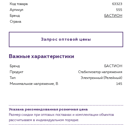
Каталог
Код товара
63323
Артикул
555
Клиентам
Бренд
БАСТИОН
Специализированным магазинам
Страна
Застройщикам
Снабженцам и подрядным организациям
Запрос оптовой цены
Монтажным бригадам
Предприятиям и юр.лицам
Важные характеристики
О компании
Бренд
БАСТИОН
История компании
Продукт
Стабилизатор напряжения
Услуги
Тип
Электронный (Релейный)
Минимальное напряжение, В
145
Водоснабжение и теплоснабжение
Сервис и обслуживание инженерных систем
Доставка
Портфолио
Указана рекомендованная розничная цена
Размер скидки при оптовых поставках и комплектации объектов
рассчитываем в индивидуальном порядке.
Новости