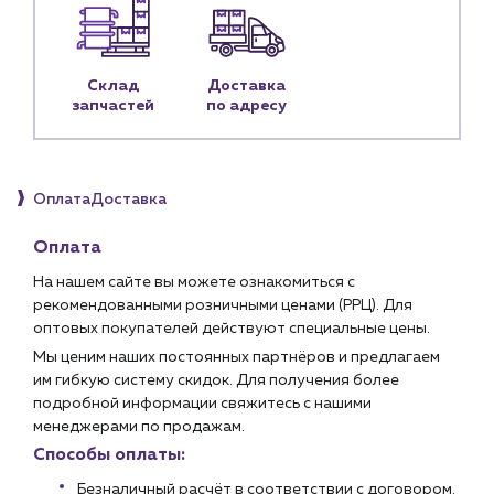
Личный кабинет
Контакты
Склад
Доставка
Контактные данные
запчастей
по адресу
Наши партнёры
Чат-бот
Оплата
Доставка
+7 (918) 070-19-79
Оплата
Пн – пт: 9:00 – 18:00
На нашем сайте вы можете ознакомиться с
рекомендованными розничными ценами (РРЦ). Для
sales@profpotok.ru
оптовых покупателей действуют специальные цены.
Мы ценим наших постоянных партнёров и предлагаем
г. Краснодар, ул. Российская, 63
им гибкую систему скидок. Для получения более
подробной информации свяжитесь с нашими
менеджерами по продажам.
Способы оплаты:
Безналичный расчёт в соответствии с договором.