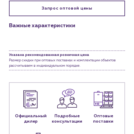
Клиентам
Запрос оптовой цены
Специализированным магазинам
Застройщикам
Важные характеристики
Снабженцам и подрядным организациям
Монтажным бригадам
Предприятиям и юр.лицам
О компании
Указана рекомендованная розничная цена
Размер скидки при оптовых поставках и комплектации объектов
История компании
рассчитываем в индивидуальном порядке.
Услуги
Водоснабжение и теплоснабжение
Сервис и обслуживание инженерных систем
Доставка
Портфолио
Официальный
Подробные
Оптовые
Новости
дилер
консультации
поставки
Блог