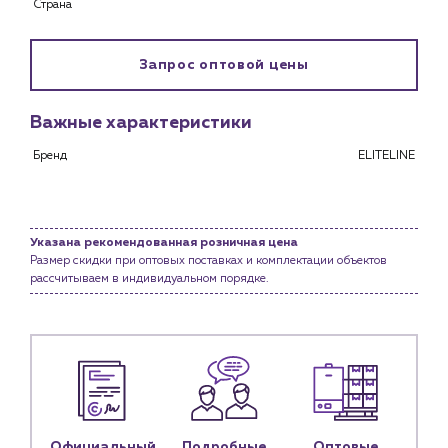
Страна
Снабженцам и подрядным организациям
Монтажным бригадам
Предприятиям и юр.лицам
Запрос оптовой цены
О компании
Важные характеристики
История компании
Бренд
ELITELINE
Услуги
Водоснабжение и теплоснабжение
Сервис и обслуживание инженерных систем
Доставка
Указана рекомендованная розничная цена
Размер скидки при оптовых поставках и комплектации объектов
Портфолио
рассчитываем в индивидуальном порядке.
Новости
Блог
Личный кабинет
Контакты
Официальный
Подробные
Оптовые