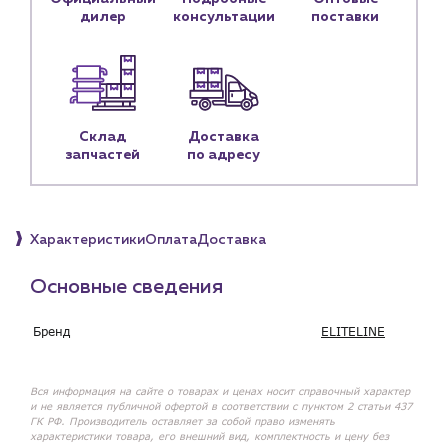
Контактные данные
дилер
консультации
поставки
Наши партнёры
Чат-бот
+7 (918) 070-19-79
Склад
Доставка
запчастей
по адресу
Пн – пт: 9:00 – 18:00
sales@profpotok.ru
Характеристики
Оплата
Доставка
г. Краснодар, ул. Российская, 63
Основные сведения
Бренд
ELITELINE
Вся информация на сайте о товарах и ценах носит справочный характер
и не является публичной офертой в соответствии с пунктом 2 статьи 437
ГК РФ. Производитель оставляет за собой право изменять
характеристики товара, его внешний вид, комплектность и цену без