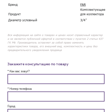
Бренд
FAR
Комплектующее
Продукт
для коллектора
Диаметр условный
3/4"
Вся информация на сайте о товарах и ценах носит справочный характер
и не является публичной офертой в соответствии с пунктом 2 статьи 437
ГК РФ. Производитель оставляет за собой право изменять
характеристики товара, его внешний вид, комплектность и цену без
предварительного уведомления продавца
Закажите консультацию по товару
* Как вас зовут?
* Номер телефона
Город