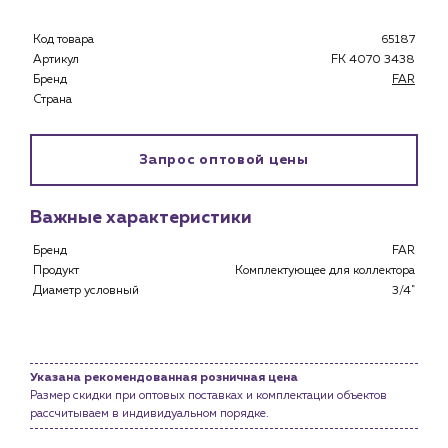
Специализированным магазинам
Застройщикам
Код товара
65187
Снабженцам и подрядным организациям
Артикул
FK 4070 3438
Монтажным бригадам
Бренд
FAR
Страна
Предприятиям и юр.лицам
О компании
Запрос оптовой цены
История компании
Услуги
Важные характеристики
Водоснабжение и теплоснабжение
Сервис и обслуживание инженерных систем
Бренд
FAR
Продукт
Комплектующее для коллектора
Доставка
Диаметр условный
3/4"
Портфолио
Новости
Указана рекомендованная розничная цена
Блог
Размер скидки при оптовых поставках и комплектации объектов
рассчитываем в индивидуальном порядке.
Личный кабинет