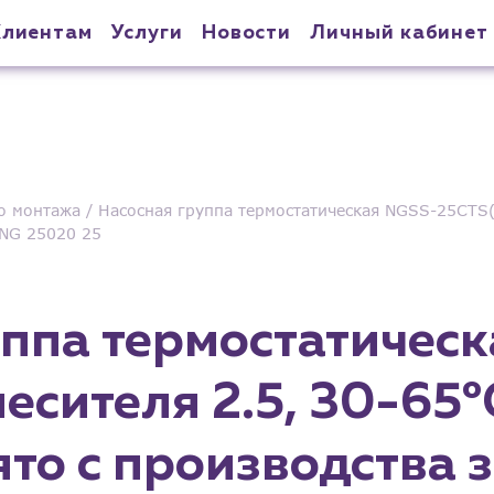
Клиентам
Услуги
Новости
Личный кабинет
о монтажа
Насосная группа термостатическая NGSS-25CTS(
 NG 25020 25
уппа термостатичес
есителя 2.5, 30-65°
то с производства 