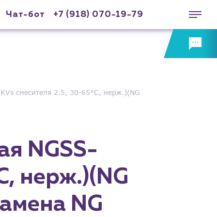
Чат-бот
+7 (918) 070-19-79
KVs смесителя 2.5, 30-65°С, нерж.)(NG
кая NGSS-
С, нерж.)(NG
замена NG