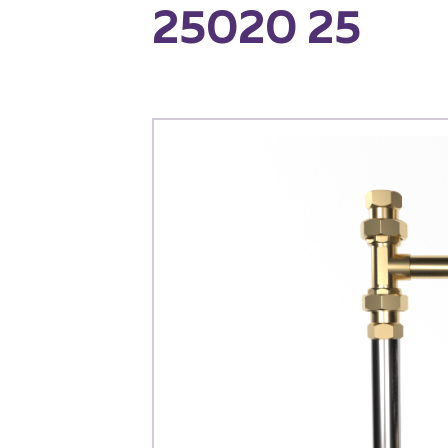
25020 25
Каталог
Клиента
Специализированны
Застройщикам
Снабженцам и подр
Монтажным бригад
Предприятиям и юр
О компа
История компании