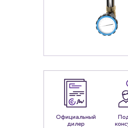
+7 (918) 070-1
Пн – пт: 9:00 –
Официальный
По
дилер
конс