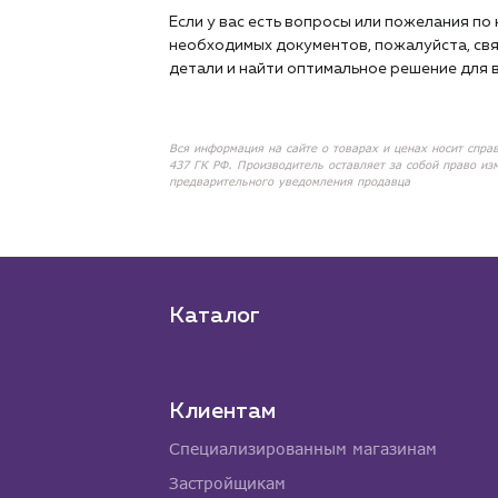
Если у вас есть вопросы или пожелания п
необходимых документов, пожалуйста, свя
детали и найти оптимальное решение для в
Вся информация на сайте о товарах и ценах носит спра
437 ГК РФ. Производитель оставляет за собой право из
предварительного уведомления продавца
Каталог
Клиентам
Специализированным магазинам
Застройщикам