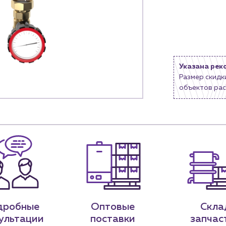
9-79
sales@profpotok.ru
 18:00
г. Краснодар, ул. Российская, 63
Указана рек
Размер скидк
объектов рас
дробные
Оптовые
Скла
ультации
поставки
запчас