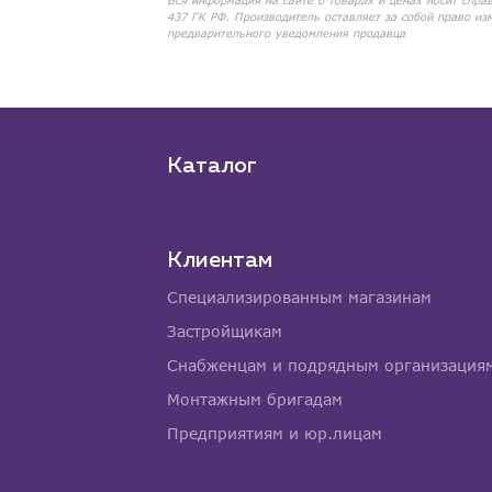
Вся информация на сайте о товарах и ценах носит спра
437 ГК РФ. Производитель оставляет за собой право из
предварительного уведомления продавца
Каталог
Клиентам
Специализированным магазинам
Застройщикам
Снабженцам и подрядным организация
Монтажным бригадам
Предприятиям и юр.лицам