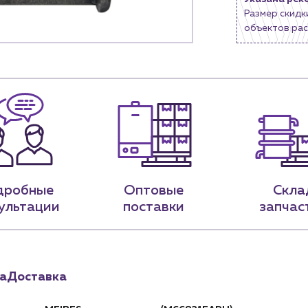
Размер скидк
9-79
sales@profpotok.ru
объектов рас
 18:00
г. Краснодар, ул. Российская, 63
дробные
Оптовые
Скла
ультации
поставки
запчас
а
Доставка