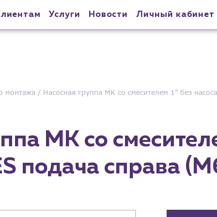
Клиентам
Услуги
Новости
Личный кабинет
о монтажа
Насосная группа MK со смесителем 1" без насо
ппа MK со смесителе
ES подача справа (