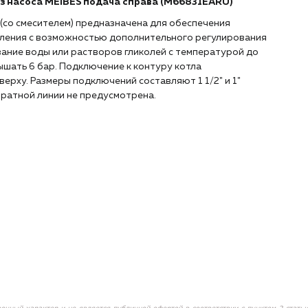
ез насоса MEIBES подача справа (M66831EARU)
 (со смесителем) предназначена для обеспечения
пления с возможностью дополнительного регулирования
ание воды или растворов гликолей с температурой до
ышать 6 бар. Подключение к контуру котла
верху. Размеры подключений составляют 1 1/2" и 1"
братной линии не предусмотрена.