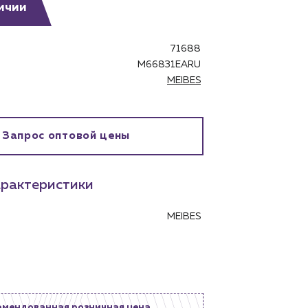
ичии
71688
M66831EARU
MEIBES
бинет
Запрос оптовой цены
рактеристики
MEIBES
омендованная розничная цена