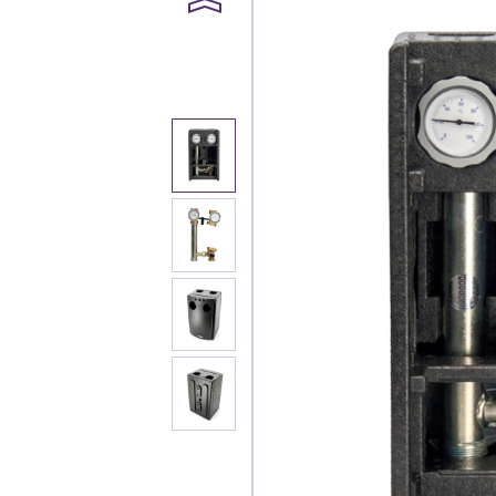
Каталог
Клиента
Специализированны
Застройщикам
Снабженцам и подр
Монтажным бригад
Предприятиям и юр
О компа
История компании