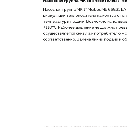
Насосная группа MK со смесителем 1" б
Насосная группа MK 1" Meibes ME 66831 EA
циркуляции теплоносителя на контур ото
температуры подачи. Возможно использов
+110°C. Рабочее давление не должно прев
осуществляется снизу, а к потребителю - с
соответственно. Замена линий подачи и о