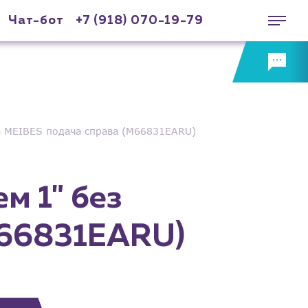
Чат-бот
+7 (918) 070-19-79
са MEIBES подача справа (M66831EARU)
м 1" без
M66831EARU)