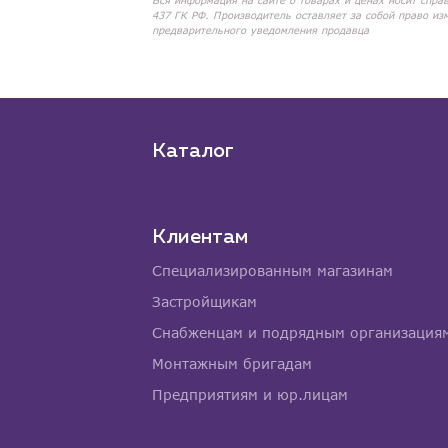
Вся информация на сайте о товарах и ценах носит спра
437 ГК РФ. Производитель оставляет за собой право из
предварительного уведомления продавца
Каталог
Клиентам
Специализированным магазинам
Застройщикам
Снабженцам и подрядным организация
Монтажным бригадам
Предприятиям и юр.лицам