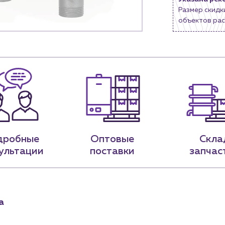
Размер скидк
9-79
sales@profpotok.ru
объектов рас
 18:00
г. Краснодар, ул. Российская, 63
дробные
Оптовые
Скла
ультации
поставки
запчас
а