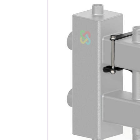
Каталог
Клиента
Специализированны
Застройщикам
Снабженцам и подр
Монтажным бригад
Предприятиям и юр
О компа
История компании