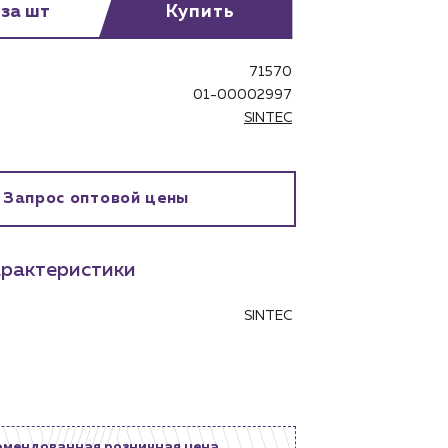
 за шт
Купить
71570
01-00002997
SINTEC
бинет
Запрос оптовой цены
рактеристики
SINTEC
омендованная розничная цена