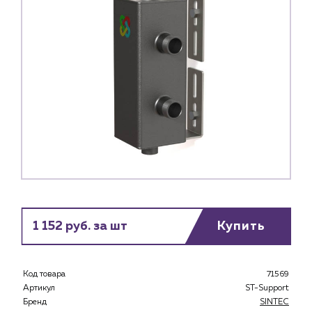
1 152 руб. за шт
Купить
Каталог
Клиентам
Код товара
71569
Артикул
ST-Support
Специализированным магазинам
Бренд
SINTEC
Застройщикам