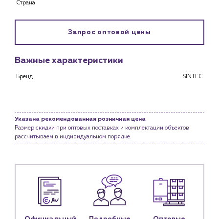
Страна
Снабженцам и подрядным организациям
Монтажным бригадам
Предприятиям и юр.лицам
Запрос оптовой цены
О компании
Важные характеристики
История компании
Бренд
SINTEC
Услуги
Водоснабжение и теплоснабжение
Сервис и обслуживание инженерных систем
Доставка
Указана рекомендованная розничная цена
Размер скидки при оптовых поставках и комплектации объектов
Портфолио
рассчитываем в индивидуальном порядке.
Новости
Блог
Личный кабинет
Контакты