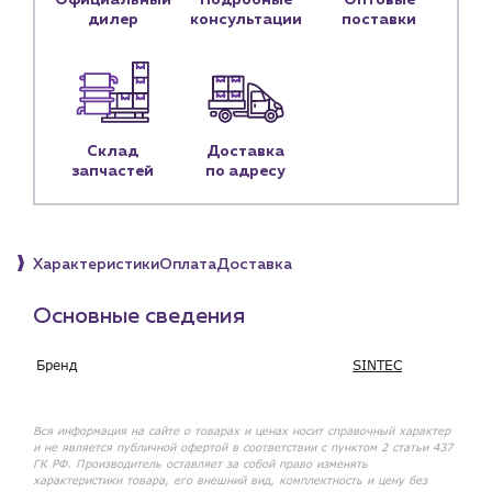
Официальный
Подробные
Оптовые
Контактные данные
дилер
консультации
поставки
Наши партнёры
Чат-бот
+7 (918) 070-19-79
Склад
Доставка
запчастей
по адресу
Пн – пт: 9:00 – 18:00
sales@profpotok.ru
Характеристики
Оплата
Доставка
г. Краснодар, ул. Российская, 63
Основные сведения
Бренд
SINTEC
Вся информация на сайте о товарах и ценах носит справочный характер
и не является публичной офертой в соответствии с пунктом 2 статьи 437
ГК РФ. Производитель оставляет за собой право изменять
характеристики товара, его внешний вид, комплектность и цену без