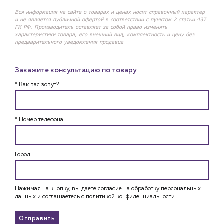
Вся информация на сайте о товарах и ценах носит справочный характер
и не является публичной офертой в соответствии с пунктом 2 статьи 437
ГК РФ. Производитель оставляет за собой право изменять
характеристики товара, его внешний вид, комплектность и цену без
предварительного уведомления продавца
Закажите консультацию по товару
* Как вас зовут?
* Номер телефона
Город
Нажимая на кнопку, вы даете согласие на обработку персональных
данных и соглашаетесь c
политикой конфиденциальности
Отправить