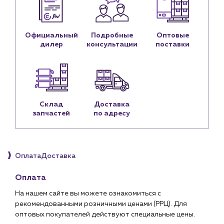
Блог
Личный кабинет
Официальный
Подробные
Оптовые
Контакты
дилер
консультации
поставки
Контактные данные
Наши партнёры
Чат-бот
Склад
Доставка
запчастей
по адресу
+7 (918) 070-19-79
Пн – пт: 9:00 – 18:00
Оплата
Доставка
sales@profpotok.ru
г. Краснодар, ул. Российская, 63
Оплата
На нашем сайте вы можете ознакомиться с
рекомендованными розничными ценами (РРЦ). Для
оптовых покупателей действуют специальные цены.