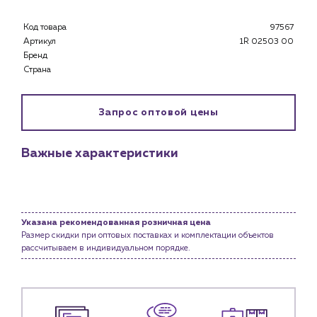
Каталог
Код товара
97567
Клиентам
Артикул
1R 02503 00
Специализированным магазинам
Бренд
Страна
Застройщикам
Снабженцам и подрядным организациям
Монтажным бригадам
Запрос оптовой цены
Предприятиям и юр.лицам
О компании
Важные характеристики
История компании
Услуги
Водоснабжение и теплоснабжение
Указана рекомендованная розничная цена
Сервис и обслуживание инженерных систем
Размер скидки при оптовых поставках и комплектации объектов
Доставка
рассчитываем в индивидуальном порядке.
Портфолио
Новости