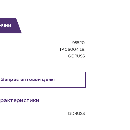
ичии
95520
бинет
1P 06004 18
GIDRUSS
Запрос оптовой цены
рактеристики
GIDRUSS