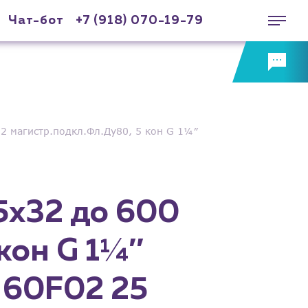
Чат-бот
+7 (918) 070-19-79
2 магистр.подкл.Фл.Ду80, 5 кон G 1¼″
x32 до 600
кон G 1¼″
 60F02 25