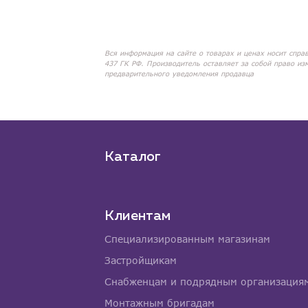
Вся информация на сайте о товарах и ценах носит спра
437 ГК РФ. Производитель оставляет за собой право из
предварительного уведомления продавца
Каталог
Клиентам
Специализированным магазинам
Застройщикам
Снабженцам и подрядным организация
Монтажным бригадам