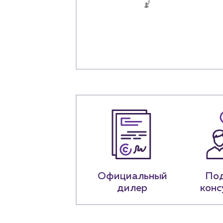
+7 (918) 070-1
Пн – пт: 9:00 –
Официальный
По
дилер
конс