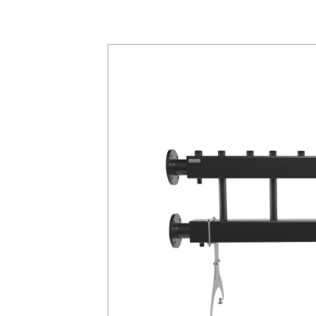
Каталог
Клиента
Специализированны
Застройщикам
Снабженцам и подр
Монтажным бригад
Предприятиям и юр
О компа
История компании