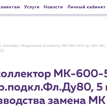
Клиентам
Услуги
Новости
Личный кабинет
о монтажа
Модульный коллектор MK-600-5x32 до 600 кВт, 
 25
оллектор MK-600-5
тр.подкл.Фл.Ду80, 5 
зводства замена MK