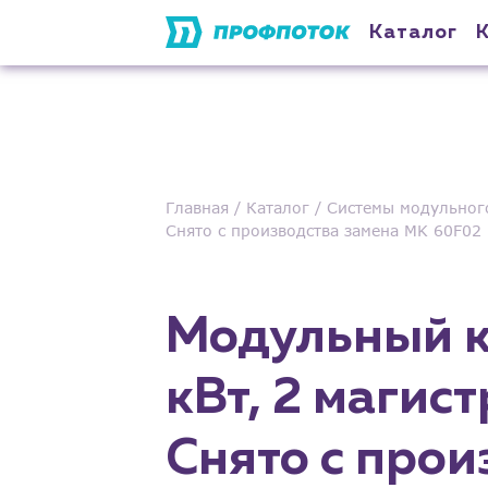
Каталог
Главная
Каталог
Системы модульног
Снято с производства замена MK 60F02
Модульный к
кВт, 2 магис
Снято с прои