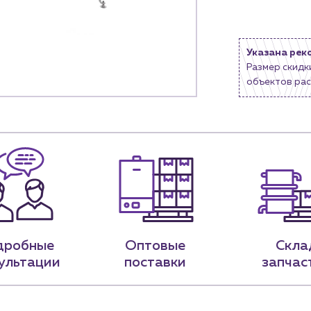
9-79
sales@profpotok.ru
Указана рек
 18:00
г. Краснодар, ул. Российская, 63
Размер скидк
объектов рас
дробные
Оптовые
Скла
ультации
поставки
запчас