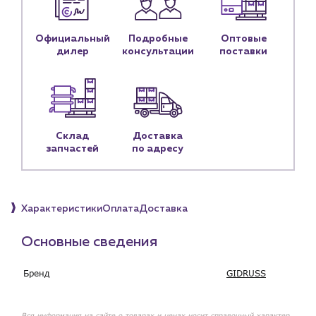
Контактные данные
Наши партнёры
Официальный
Подробные
Оптовые
дилер
консультации
поставки
Чат-бот
+7 (918) 070-19-79
Пн – пт: 9:00 – 18:00
Склад
Доставка
запчастей
по адресу
sales@profpotok.ru
г. Краснодар, ул. Российская, 63
Характеристики
Оплата
Доставка
Основные сведения
Бренд
GIDRUSS
Вся информация на сайте о товарах и ценах носит справочный характер