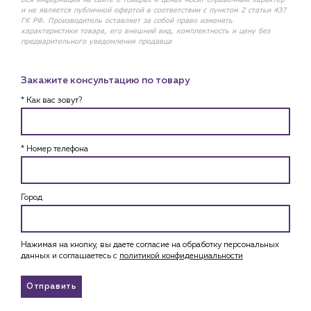
и не является публичной офертой в соответствии с пунктом 2 статьи 437
ГК РФ. Производитель оставляет за собой право изменять
характеристики товара, его внешний вид, комплектность и цену без
предварительного уведомления продавца
Закажите консультацию по товару
* Как вас зовут?
* Номер телефона
Город
Нажимая на кнопку, вы даете согласие на обработку персональных
данных и соглашаетесь c
политикой конфиденциальности
Отправить