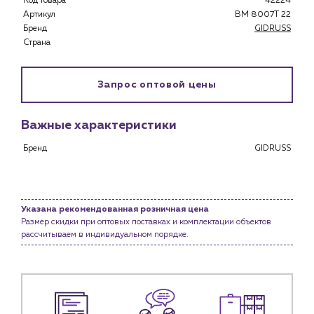
Код товара
42224
Застройщикам
Артикул
BM 8007T 22
Снабженцам и подрядным организациям
Бренд
GIDRUSS
Монтажным бригадам
Страна
Предприятиям и юр.лицам
О компании
Запрос оптовой цены
История компании
Услуги
Важные характеристики
Водоснабжение и теплоснабжение
Бренд
GIDRUSS
Сервис и обслуживание инженерных систем
Доставка
Портфолио
Указана рекомендованная розничная цена
Размер скидки при оптовых поставках и комплектации объектов
Новости
рассчитываем в индивидуальном порядке.
Блог
Личный кабинет
Контакты