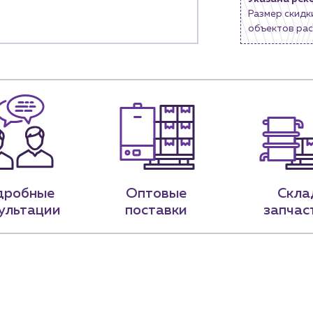
Размер скидк
9-79
sales@profpotok.ru
объектов рас
 18:00
г. Краснодар, ул. Российская, 63
дробные
Оптовые
Скла
ультации
поставки
запчас