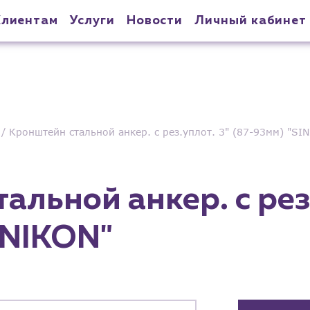
Клиентам
Услуги
Новости
Личный кабинет
Кронштейн стальной анкер. с рез.уплот. 3" (87-93мм) "SI
альной анкер. с рез.
INIKON"