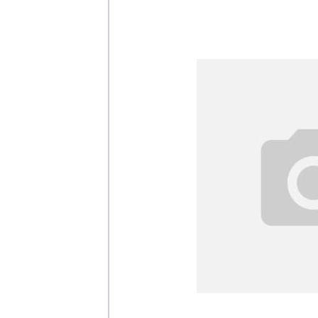
Каталог
Клиента
Специализированны
Застройщикам
Снабженцам и подр
Монтажным бригад
Предприятиям и юр
О компа
История компании