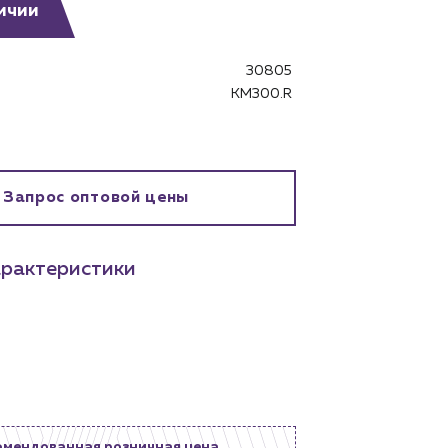
ичии
30805
КM300.R
бинет
Запрос оптовой цены
рактеристики
омендованная розничная цена