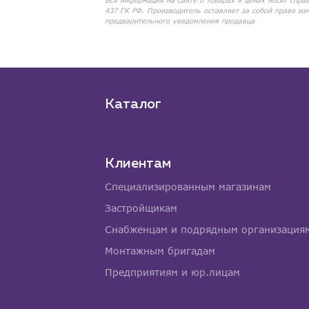
Вся информация на сайте о товарах и ценах носит спра
437 ГК РФ. Производитель оставляет за собой право из
предварительного уведомления продавца
Каталог
Клиентам
Специализированным магазинам
Застройщикам
Снабженцам и подрядным организация
Монтажным бригадам
Предприятиям и юр.лицам