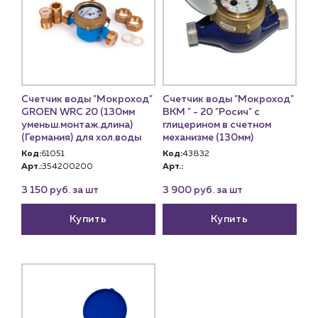
О компании
История компании
Услуги
Водоснабжение и теплоснабжение
Сервис и обслуживание инженерных систем
Счетчик воды "Мокроход"
Счетчик воды "Мокроход"
Доставка
GROEN WRC 20 (130мм
ВКМ " - 20 "Росич" с
уменьш.монтаж.длина)
глицерином в счетном
Портфолио
(Германия) для хол.воды
механизме (130мм)
Код:
61051
Код:
43832
Новости
Арт.:
354200200
Арт.:
Блог
3 150 руб. за шт
3 900 руб. за шт
Личный кабинет
Купить
Купить
Контакты
Контактные данные
Наши партнёры
Чат-бот