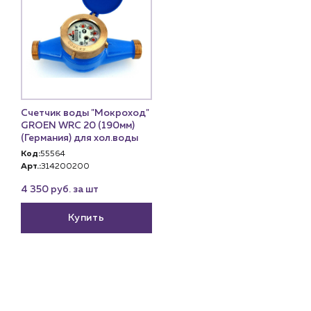
+7 (918) 070-19-79
Пн – пт: 9:00 – 18:00
sales@profpotok.ru
г. Краснодар, ул. Российская, 63
Счетчик воды "Мокроход"
GROEN WRC 20 (190мм)
(Германия) для хол.воды
Код:
55564
Арт.:
314200200
4 350 руб. за шт
Купить