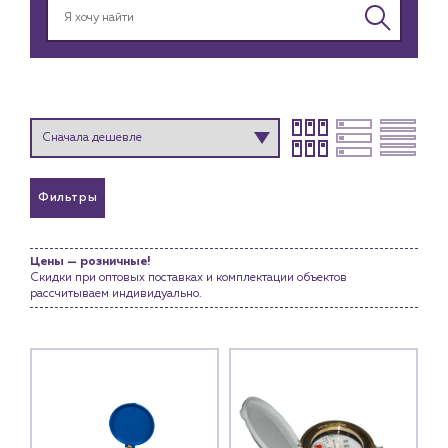
Фильтры
Цены — розничные!
Каталог
Скидки при оптовых поставках и комплектации объектов
рассчитываем индивидуально.
Клиентам
Специализированным магазинам
Застройщикам
Снабженцам и подрядным организациям
Монтажным бригадам
Предприятиям и юр.лицам