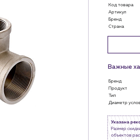
Код товара
Артикул
Бренд
Страна
Важные ха
Услуги
Личный ка
Бренд
Водоснабжение и теплоснабжение
Продукт
м
Сервис и обслуживание инженерных
Контакты
Тип
систем
Диаметр усл
м магазинам
Контактные данные
Доставка
Наши партнёры
ядным организациям
Портфолио
Указана рек
ам
Чат-бот
Размер скидк
.лицам
объектов рас
Новости