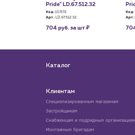
Pride" LD.67.512.32
Pri
Код:
107172
Код:
Арт.:
LD.67.512.32
Арт.:
₽
704 руб. за шт
704
Каталог
Клиентам
Специализированным магазинам
Застройщикам
Снабженцам и подрядным организация
Монтажным бригадам