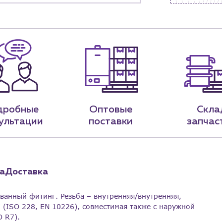
нии
Блог
9-79
sales@profpotok.ru
 18:00
г. Краснодар, ул. Российская, 63
дробные
Оптовые
Скла
ультации
поставки
запчас
а
Доставка
ванный фитинг. Резьба – внутренняя/внутренняя,
 (ISO 228, EN 10226), совместимая также с наружной
 R7).