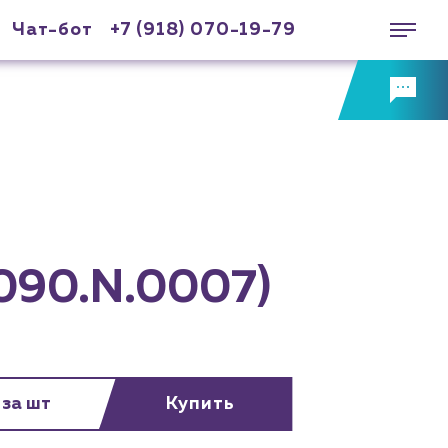
Чат-бот
+7 (918) 070-19-79
.090.N.0007)
 за шт
Купить