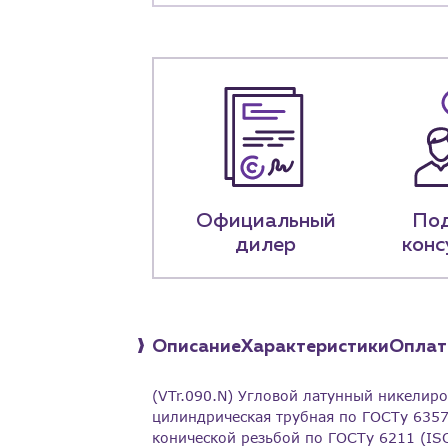
О компа
История компании
+7 (918) 070-1
Пн – пт: 9:00 –
Официальный
По
дилер
конс
Описание
Характеристики
Оплат
(VTr.090.N) Угловой латунный никелиро
цилиндрическая трубная по ГОСТу 6357
конической резьбой по ГОСТу 6211 (ISO