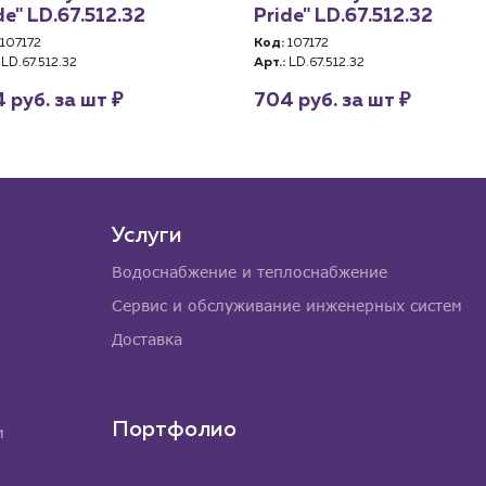
de" LD.67.512.32
Pride" LD.67.512.32
107172
Код:
107172
LD.67.512.32
Арт.:
LD.67.512.32
₽
₽
 руб. за шт
704 руб. за шт
Услуги
Водоснабжение и теплоснабжение
Сервис и обслуживание инженерных систем
Доставка
Портфолио
м