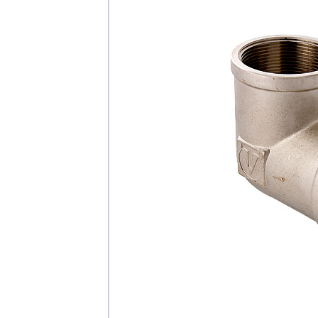
Каталог
Клиента
Специализированны
Застройщикам
Снабженцам и подр
Монтажным бригад
Предприятиям и юр