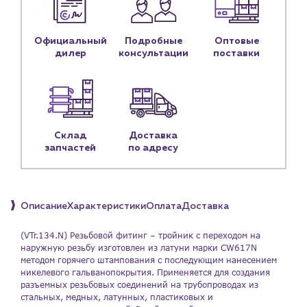
Контакты
Контактные данные
Официальный
Подробные
Оптовые
Наши партнёры
дилер
консультации
поставки
Чат-бот
+7 (918) 070-19-79
Склад
Доставка
Пн – пт: 9:00 – 18:00
запчастей
по адресу
sales@profpotok.ru
г. Краснодар, ул. Российская, 63
Описание
Характеристики
Оплата
Доставка
(VTr.134.N) Резьбовой фитинг – тройник с переходом на
наружную резьбу изготовлен из латуни марки CW617N
методом горячего штампования с последующим нанесением
никелевого гальванопокрытия. Применяется для создания
разъемных резьбовых соединений на трубопроводах из
стальных, медных, латунных, пластиковых и