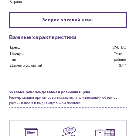
Страна
Специализированным магазинам
Застройщикам
Снабженцам и подрядным организациям
Запрос оптовой цены
Монтажным бригадам
Предприятиям и юр.лицам
Важные характеристики
О компании
Бренд
VALTEC
История компании
Продукт
Фитинг
Тип
Тройник
Услуги
Диаметр условный
3/4"
Водоснабжение и теплоснабжение
Сервис и обслуживание инженерных систем
Доставка
Указана рекомендованная розничная цена
Портфолио
Размер скидки при оптовых поставках и комплектации объектов
рассчитываем в индивидуальном порядке.
Новости
Блог
Личный кабинет