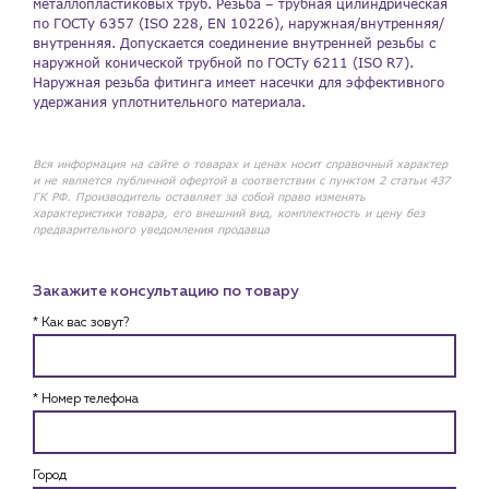
металлопластиковых труб. Резьба – трубная цилиндрическая
по ГОСТу 6357 (ISO 228, EN 10226), наружная/внутренняя/
внутренняя. Допускается соединение внутренней резьбы с
наружной конической трубной по ГОСТу 6211 (ISO R7).
Наружная резьба фитинга имеет насечки для эффективного
удержания уплотнительного материала.
Вся информация на сайте о товарах и ценах носит справочный характер
и не является публичной офертой в соответствии с пунктом 2 статьи 437
ГК РФ. Производитель оставляет за собой право изменять
характеристики товара, его внешний вид, комплектность и цену без
предварительного уведомления продавца
Закажите консультацию по товару
* Как вас зовут?
* Номер телефона
Город