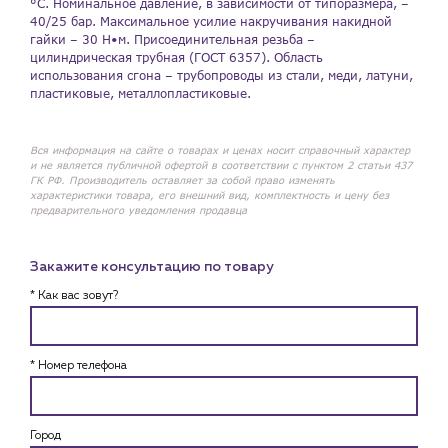
°C. Номинальное давление, в зависимости от типоразмера, –
40/25 бар. Максимальное усилие накручивания накидной
гайки – 30 H•м. Присоединительная резьба –
цилиндрическая трубная (ГОСТ 6357). Область
использования сгона – трубопроводы из стали, меди, латуни,
пластиковые, металлопластиковые.
Вся информация на сайте о товарах и ценах носит справочный характер
и не является публичной офертой в соответствии с пунктом 2 статьи 437
ГК РФ. Производитель оставляет за собой право изменять
характеристики товара, его внешний вид, комплектность и цену без
предварительного уведомления продавца
Закажите консультацию по товару
* Как вас зовут?
* Номер телефона
Город