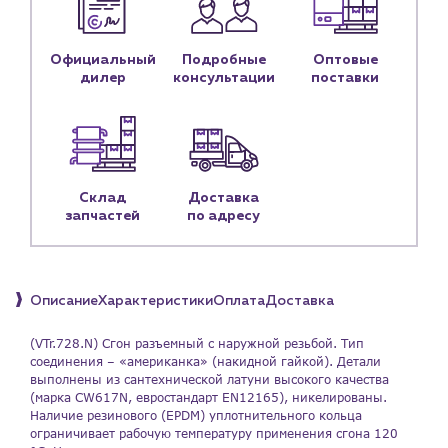
Контакты
Контактные данные
Официальный
Подробные
Оптовые
Наши партнёры
дилер
консультации
поставки
Чат-бот
+7 (918) 070-19-79
Склад
Доставка
Пн – пт: 9:00 – 18:00
запчастей
по адресу
sales@profpotok.ru
г. Краснодар, ул. Российская, 63
Описание
Характеристики
Оплата
Доставка
(VTr.728.N) Сгон разъемный с наружной резьбой. Тип
соединения – «американка» (накидной гайкой). Детали
выполнены из сантехнической латуни высокого качества
(марка CW617N, евростандарт EN12165), никелированы.
Наличие резинового (EPDM) уплотнительного кольца
ограничивает рабочую температуру применения сгона 120