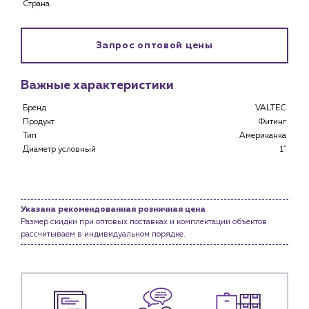
Страна
Специализированным магазинам
Застройщикам
Снабженцам и подрядным организациям
Запрос оптовой цены
Монтажным бригадам
Предприятиям и юр.лицам
Важные характеристики
О компании
Бренд
VALTEC
История компании
Продукт
Фитинг
Тип
Американка
Услуги
Диаметр условный
1"
Водоснабжение и теплоснабжение
Сервис и обслуживание инженерных систем
Доставка
Указана рекомендованная розничная цена
Портфолио
Размер скидки при оптовых поставках и комплектации объектов
рассчитываем в индивидуальном порядке.
Новости
Блог
Личный кабинет