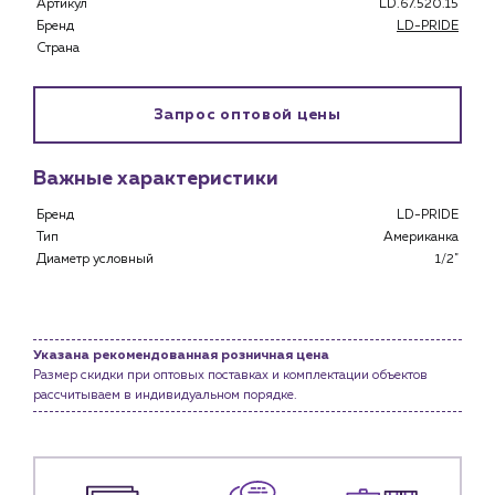
Артикул
LD.67.520.15
Каталог
Бренд
LD-PRIDE
Страна
Клиентам
Специализированным магазинам
Запрос оптовой цены
Застройщикам
Снабженцам и подрядным организациям
Монтажным бригадам
Важные характеристики
Предприятиям и юр.лицам
Бренд
LD-PRIDE
Тип
Американка
О компании
Диаметр условный
1/2"
История компании
Услуги
Водоснабжение и теплоснабжение
Указана рекомендованная розничная цена
Сервис и обслуживание инженерных систем
Размер скидки при оптовых поставках и комплектации объектов
Доставка
рассчитываем в индивидуальном порядке.
Портфолио
Новости