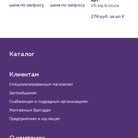
Арт.:
цена по запросу
цена по запросу
це
VTr.341.N.0004
₽
₽
276 руб. за шт
Каталог
Клиентам
Специализированным магазинам
Застройщикам
Снабженцам и подрядным организациям
Монтажным бригадам
Предприятиям и юр.лицам