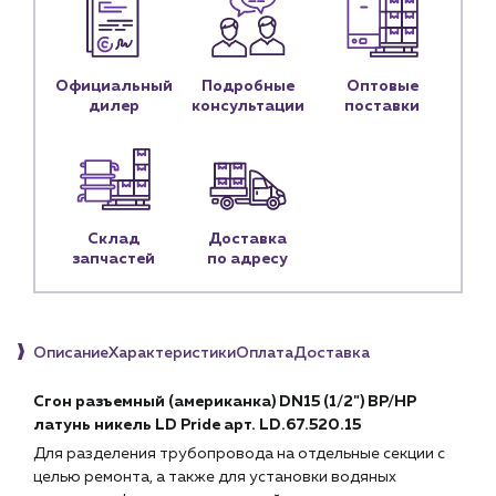
Блог
Личный кабинет
Официальный
Подробные
Оптовые
дилер
консультации
поставки
Контакты
Контактные данные
Наши партнёры
Чат-бот
Склад
Доставка
запчастей
по адресу
+7 (918) 070-19-79
Пн – пт: 9:00 – 18:00
Описание
Характеристики
Оплата
Доставка
sales@profpotok.ru
Сгон разъемный (американка) DN15 (1/2") ВР/НР
г. Краснодар, ул. Российская, 63
латунь никель LD Pride арт. LD.67.520.15
Для разделения трубопровода на отдельные секции с
целью ремонта, а также для установки водяных