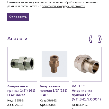
Нажимая на кнопку, вы даете согласие на обработку персональных
данных и соглашаетесь c
политикой конфиденциальности
Отправить
Аналоги
Американка
Американка
VALTEC
Ам
прямая 1/2" (161)
прямая 1/2" (151)
Американка
пр
ITAP никель
ITAP
прямая 1/2"
IT
04)
(VTr.341.N.0004)
Код:
56598
Код:
38862
Ко
Арт.:
26122
Арт.:
26108
Код:
33489
Арт