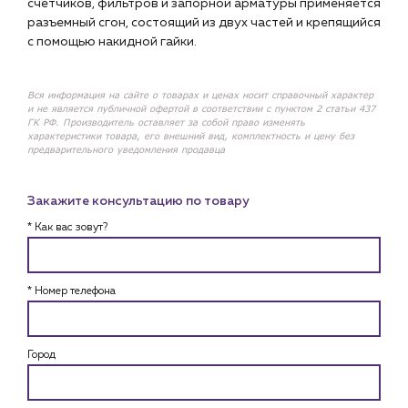
счетчиков, фильтров и запорной арматуры применяется
разъемный сгон, состоящий из двух частей и крепящийся
с помощью накидной гайки.
Вся информация на сайте о товарах и ценах носит справочный характер
и не является публичной офертой в соответствии с пунктом 2 статьи 437
ГК РФ. Производитель оставляет за собой право изменять
характеристики товара, его внешний вид, комплектность и цену без
предварительного уведомления продавца
Закажите консультацию по товару
* Как вас зовут?
* Номер телефона
Город