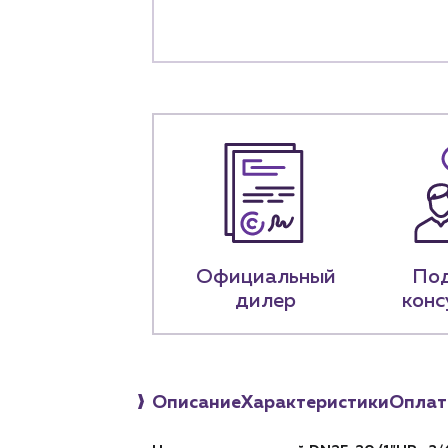
О компа
История компании
+7 (918) 070-1
Пн – пт: 9:00 –
Официальный
По
дилер
конс
Описание
Характеристики
Оплат