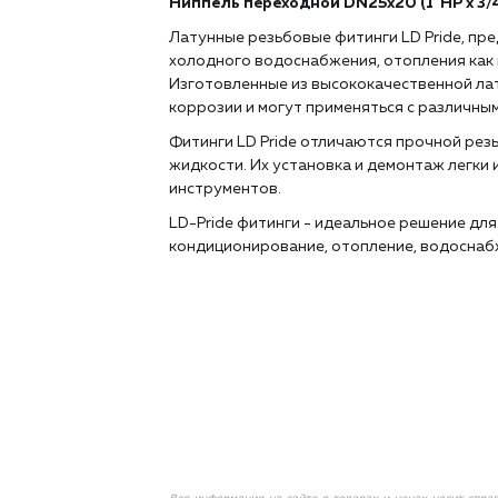
Ниппель переходной DN25х20 (1"НР х 3/4
Латунные резьбовые фитинги LD Pride, пре
холодного водоснабжения, отопления как 
Изготовленные из высококачественной лат
коррозии и могут применяться с различны
Фитинги LD Pride отличаются прочной рез
жидкости. Их установка и демонтаж легки
инструментов.
LD-Pride фитинги - идеальное решение для 
кондиционирование, отопление, водоснабж