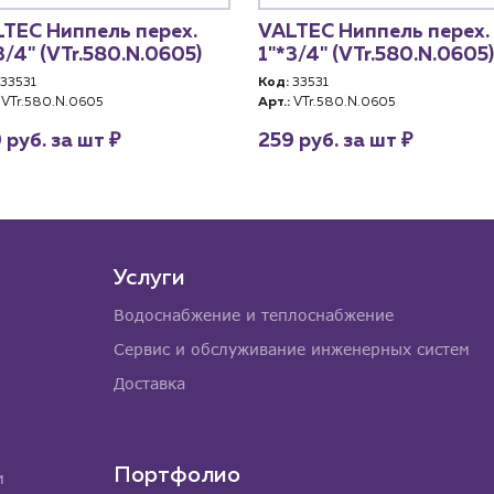
TEC Ниппель перех.
VALTEC Ниппель перех.
3/4" (VTr.580.N.0605)
1"*3/4" (VTr.580.N.0605)
33531
Код:
33531
VTr.580.N.0605
Арт.:
VTr.580.N.0605
₽
₽
 руб. за шт
259 руб. за шт
Услуги
Водоснабжение и теплоснабжение
Сервис и обслуживание инженерных систем
Доставка
Портфолио
м