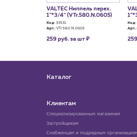
VALTEC Ниппель перех.
VAL
1"*3/4" (VTr.580.N.0605)
1"*
Код:
33531
Код:
Арт.:
VTr.580.N.0605
Арт.:
₽
259 руб. за шт
259
Каталог
Клиентам
Специализированным магазинам
Застройщикам
Снабженцам и подрядным организация