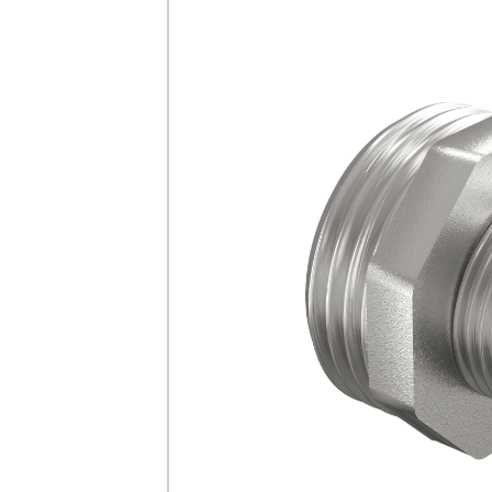
Каталог
Клиента
Специализированны
Застройщикам
Снабженцам и подр
Монтажным бригад
Предприятиям и юр