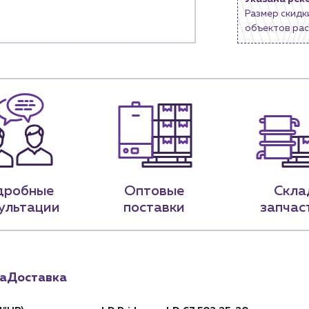
Новости
Размер скидк
нии
объектов рас
Блог
9-79
sales@profpotok.ru
 18:00
г. Краснодар, ул. Российская, 63
дробные
Оптовые
Скла
ультации
поставки
запчас
а
Доставка