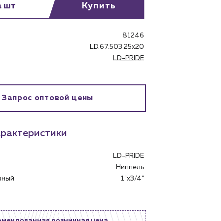
а шт
Купить
81246
LD.67.503.25х20
LD-PRIDE
Запрос оптовой цены
бинет
рактеристики
LD-PRIDE
Ниппель
овный
1"x3/4"
омендованная розничная цена