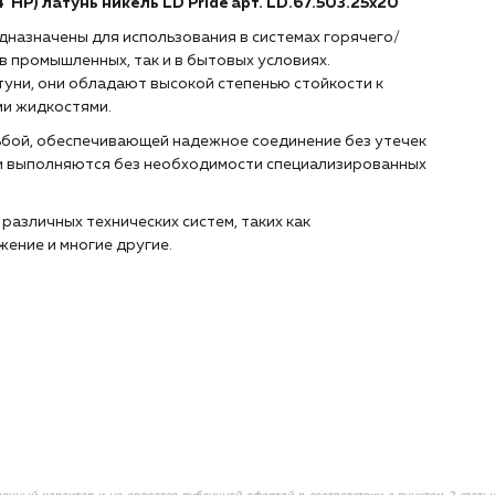
"НР) латунь никель LD Pride арт. LD.67.503.25х20
дназначены для использования в системах горячего/
в промышленных, так и в бытовых условиях.
уни, они обладают высокой степенью стойкости к
ми жидкостями.
ьбой, обеспечивающей надежное соединение без утечек
 и выполняются без необходимости специализированных
различных технических систем, таких как
ение и многие другие.