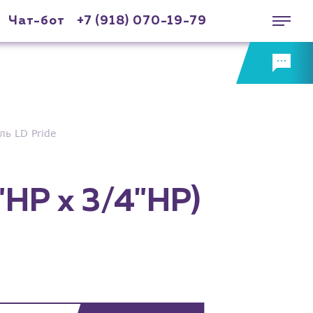
Чат-бот
+7 (918) 070-19-79
ль LD Pride
НР х 3/4"НР)