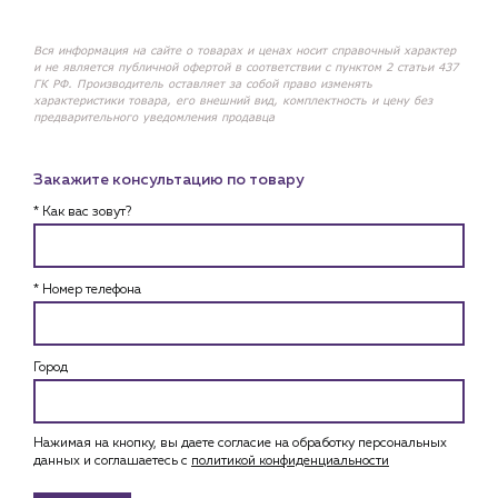
Вся информация на сайте о товарах и ценах носит справочный характер
и не является публичной офертой в соответствии с пунктом 2 статьи 437
ГК РФ. Производитель оставляет за собой право изменять
характеристики товара, его внешний вид, комплектность и цену без
предварительного уведомления продавца
Закажите консультацию по товару
* Как вас зовут?
* Номер телефона
Город
Нажимая на кнопку, вы даете согласие на обработку персональных
данных и соглашаетесь c
политикой конфиденциальности