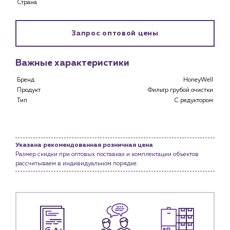
Страна
Каталог
Клиентам
Запрос оптовой цены
Специализированным магазинам
Застройщикам
Важные характеристики
Снабженцам и подрядным организациям
Монтажным бригадам
Бренд
HoneyWell
Предприятиям и юр.лицам
Продукт
Фильтр грубой очистки
Тип
С редуктором
О компании
История компании
Услуги
Указана рекомендованная розничная цена
Водоснабжение и теплоснабжение
Размер скидки при оптовых поставках и комплектации объектов
Сервис и обслуживание инженерных систем
рассчитываем в индивидуальном порядке.
Доставка
Портфолио
Новости