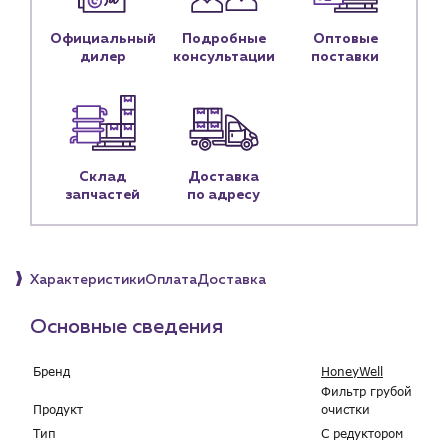
Блог
Официальный
Подробные
Оптовые
Личный кабинет
дилер
консультации
поставки
Контакты
Контактные данные
Наши партнёры
Чат-бот
Склад
Доставка
запчастей
по адресу
+7 (918) 070-19-79
Пн – пт: 9:00 – 18:00
Характеристики
Оплата
Доставка
sales@profpotok.ru
Основные сведения
г. Краснодар, ул. Российская, 63
Бренд
HoneyWell
Фильтр грубой
Продукт
очистки
Тип
С редуктором